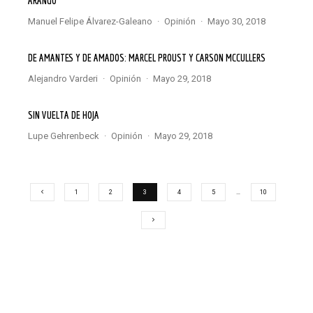
ARANGO
Manuel Felipe Álvarez-Galeano
·
Opinión
·
mayo 30, 2018
DE AMANTES Y DE AMADOS: MARCEL PROUST Y CARSON MCCULLERS
Alejandro Varderi
·
Opinión
·
mayo 29, 2018
SIN VUELTA DE HOJA
Lupe Gehrenbeck
·
Opinión
·
mayo 29, 2018
1
2
3
4
5
…
10