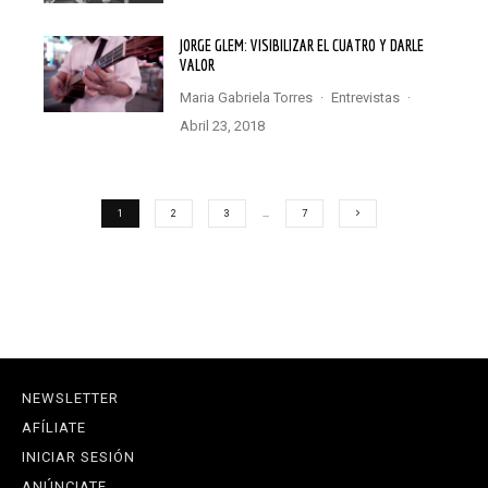
JORGE GLEM: VISIBILIZAR EL CUATRO Y DARLE
VALOR
Maria Gabriela Torres
·
Entrevistas
·
abril 23, 2018
1
2
3
…
7
NEWSLETTER
AFÍLIATE
INICIAR SESIÓN
ANÚNCIATE