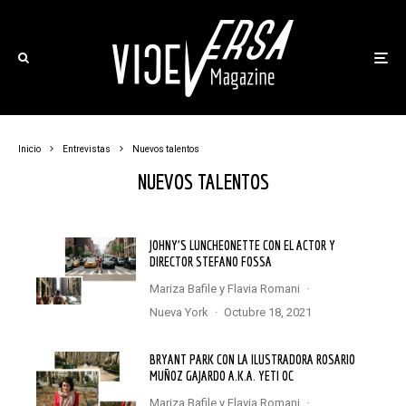
Inicio
Entrevistas
Nuevos talentos
NUEVOS TALENTOS
JOHNY’S LUNCHEONETTE CON EL ACTOR Y
DIRECTOR STEFANO FOSSA
Mariza Bafile
y
Flavia Romani
·
Nueva York
·
octubre 18, 2021
BRYANT PARK CON LA ILUSTRADORA ROSARIO
MUÑOZ GAJARDO A.K.A. YETI OC
Mariza Bafile
y
Flavia Romani
·