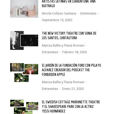
ARTISTAS LATIN@S EN CUARENTENA: ANA
BUITRAGO
Nicole Collazo Santana
·
Entrevistas
·
septiembre 15, 2020
THE NEW VICTORY THEATRE CON SONIA DE
LOS SANTOS, CANTAUTORA
Mariza Bafile
y
Flavia Romani
·
Entrevistas
·
febrero 18, 2020
EL JARDÍN DE LA FUNDACIÓN FORD CON PELAYO
ALVAREZ CREADOR DEL PODCAST THE
FORBIDDEN APPLE
Mariza Bafile
y
Flavia Romani
·
Entrevistas
·
enero 21, 2020
EL SWEDISH COTTAGE MARIONETTE THEATRE
Y EL SHAKESPEARE PARK CON LA ACTRIZ
YESSI HERNÁNDEZ