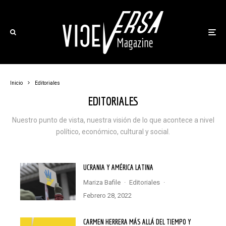
Inicio
Editoriales
EDITORIALES
Nuestro punto de vista, nuestra visión de lo que acontece a nivel
político, económico, cultural y social.
UCRANIA Y AMÉRICA LATINA
Mariza Bafile
·
Editoriales
·
febrero 28, 2022
CARMEN HERRERA MÁS ALLÁ DEL TIEMPO Y