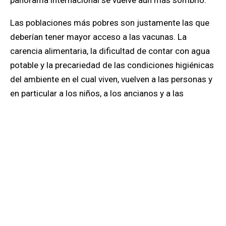
panorama internacional se vuelve aun más sombrío.
Las poblaciones más pobres son justamente las que
deberían tener mayor acceso a las vacunas.
La
carencia alimentaria, la dificultad de contar con agua
potable y la precariedad de las condiciones higiénicas
del ambiente en el cual viven, vuelven a las personas y
en particular a los niños, a los ancianos y a las
mujeres embarazadas, mucho más frágiles e inermes
frente a cualquier variante de la covid.
Es evidente que
para muchos
no vax,
quienes viven en
situaciones privilegiadas, no representa una
preocupación lo que esté pasando a miles de
kilómetros de sus hogares acogedores, sus
despensas llenas y sus hospitales eficientes.
Lo
mismo vale para los políticos cuyo único fin es la