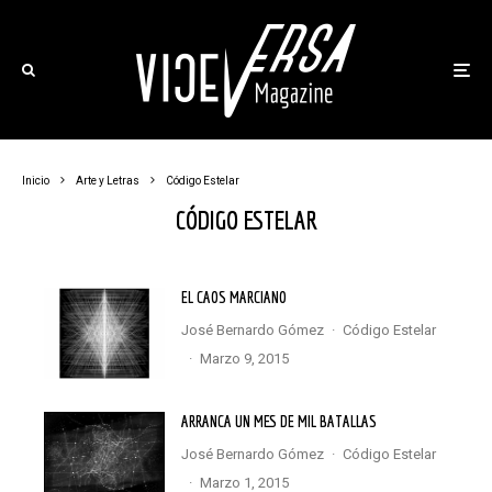
Inicio
Arte y Letras
Código Estelar
CÓDIGO ESTELAR
EL CAOS MARCIANO
José Bernardo Gómez
·
Código Estelar
·
marzo 9, 2015
ARRANCA UN MES DE MIL BATALLAS
José Bernardo Gómez
·
Código Estelar
·
marzo 1, 2015