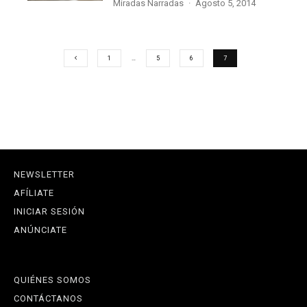
Miradas Narradas
·
agosto 5, 2014
1
…
5
6
7
NEWSLETTER
AFÍLIATE
INICIAR SESIÓN
ANÚNCIATE
QUIÉNES SOMOS
CONTÁCTANOS