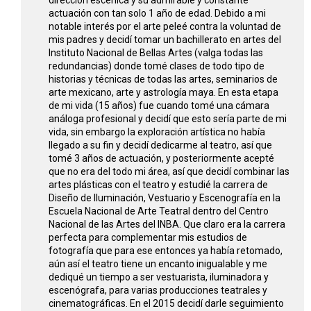
dirección escénica y su admirable y constante
actuación con tan solo 1 año de edad. Debido a mi
notable interés por el arte peleé contra la voluntad de
mis padres y decidí tomar un bachillerato en artes del
Instituto Nacional de Bellas Artes (valga todas las
redundancias) donde tomé clases de todo tipo de
historias y técnicas de todas las artes, seminarios de
arte mexicano, arte y astrología maya. En esta etapa
de mi vida (15 años) fue cuando tomé una cámara
análoga profesional y decidí que esto sería parte de mi
vida, sin embargo la exploración artística no había
llegado a su fin y decidí dedicarme al teatro, así que
tomé 3 años de actuación, y posteriormente acepté
que no era del todo mi área, así que decidí combinar las
artes plásticas con el teatro y estudié la carrera de
Diseño de Iluminación, Vestuario y Escenografía en la
Escuela Nacional de Arte Teatral dentro del Centro
Nacional de las Artes del INBA. Que claro era la carrera
perfecta para complementar mis estudios de
fotografía que para ese entonces ya había retomado,
aún así el teatro tiene un encanto inigualable y me
dediqué un tiempo a ser vestuarista, iluminadora y
escenógrafa, para varias producciones teatrales y
cinematográficas. En el 2015 decidí darle seguimiento