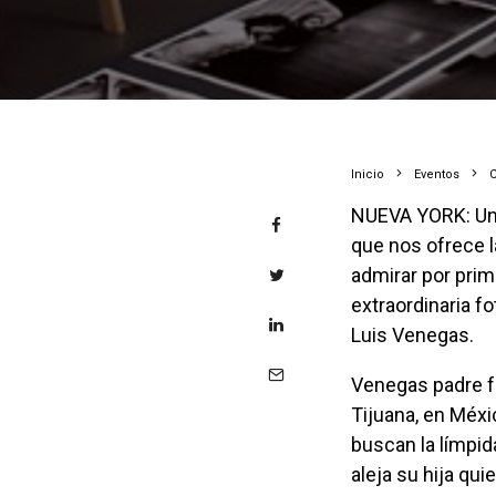
Inicio
Eventos
NUEVA YORK: Un diálogo entre fotógrafos, un diálogo entre dos generaciones. Es lo
que nos ofrece 
admirar por prim
extraordinaria f
Luis Venegas.
Venegas padre fue uno de los primeros fotógrafos de la clase social media alta de
Tijuana, en Méxi
buscan la límpid
aleja su hija qui