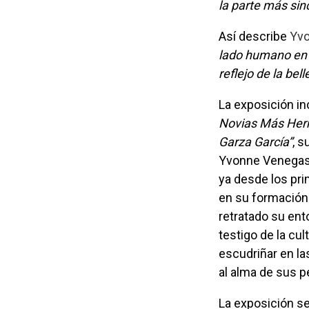
la parte más sin
Así describe
Yv
lado humano en 
reflejo de la bel
La exposición i
Novias Más Hermo
Garza García”
, s
Yvonne Venegas p
ya desde los pri
en su formación 
retratado su ento
testigo de la cu
escudriñar en l
al alma de sus p
La exposición s