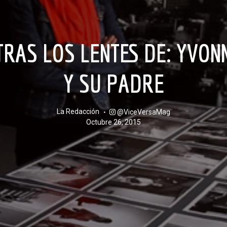
Y SU PADRE
La Redacción
@ViceVersaMag
octubre 26, 2015