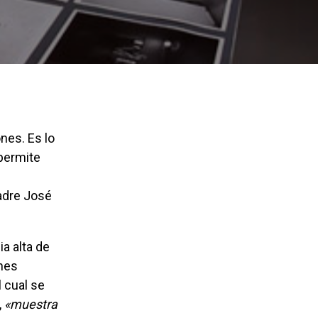
permite
padre José
enes
 cual se
,
«muestra