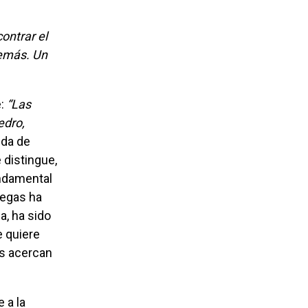
ontrar el
emás. Un
e:
“Las
edro,
eda de
 distingue,
undamental
negas ha
a, ha sido
e quiere
s acercan
 a la