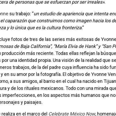
cera de personas que se esfuerzan por ser irreales»
.
onne
su trabajo: “
un estudio de apariencia que intenta enc
el caparazón que construimos como imagen hacia los d
leza y lo única que es la cultura fronteriza
.”
ncluye fotos de tres de las series más exitosas de Yvonn
sas de Baja California”, “María Elvia de Hank” y “San P
u producción más reciente. Todas ellas reflejan la búsqu
or una identidad propia. Una visión de la realidad que se
meros trabajos, de la del padre cuya influencia ha sido f
y en su amor por la fotografía. El objetivo de Yvonne Ve
rno, a sus amigos, al barrio en el cual ha nacido en Tijuan
ltura y de los rituales mexicanos. Todo con una mirada qu
as imperfecciones, en los aspectos más humanos que no
ersonajes y paisajes.
e realiza en el marco del
Celebrate México Now
, homenaje