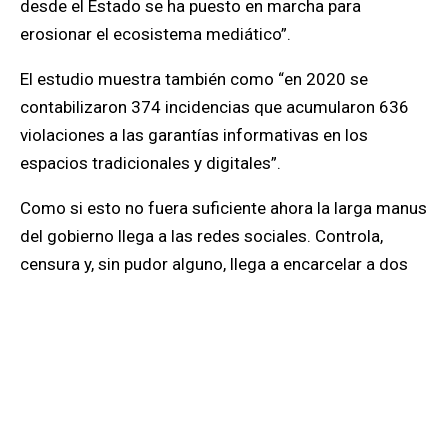
desde el Estado se ha puesto en marcha para
erosionar el ecosistema mediático”.
El estudio muestra también como “en 2020 se
contabilizaron 374 incidencias que acumularon 636
violaciones a las garantías informativas en los
espacios tradicionales y digitales”.
Como si esto no fuera suficiente ahora la larga manus
del gobierno llega a las redes sociales. Controla,
censura y, sin pudor alguno, llega a encarcelar a dos
eminentes escritores, Milagros Mata Gil y su marido,
el poeta Juan Manuel Muñoz, por haber escrito en su
facebook una crónica sobre una fiesta de matrimonio.
En un país mínimamente democrático la denuncia que
emerge de esa crónica sería tema de debates y hasta
de dimisiones por parte de los políticos involucrados.