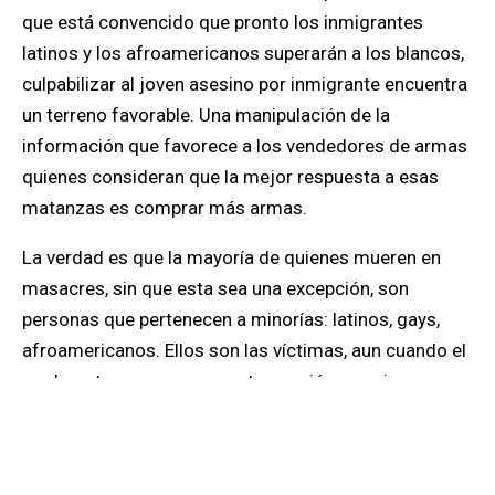
que
está convencido que pronto los inmigrantes
latinos y los afroamericanos superarán a los blancos,
culpabilizar al joven asesino por inmigrante encuentra
un terreno favorable
. Una manipulación de la
información que favorece a los vendedores de armas
quienes consideran que la mejor respuesta a esas
matanzas es comprar más armas.
La verdad es que
la mayoría de quienes mueren en
masacres, sin que esta sea una excepción, son
personas que pertenecen a minorías: latinos, gays,
afroamericanos. Ellos son las víctimas, aun cuando el
verdugo tenga, como en esta ocasión, su mismo
origen.
Ser inmigrante latino sin documentos en los Estados
Unidos, pero sobre todo en Texas, significa vivir con el