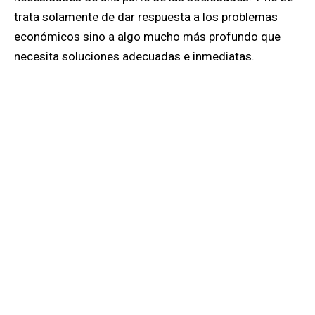
trata solamente de dar respuesta a los problemas
económicos sino a algo mucho más profundo que
necesita soluciones
adecuadas e inmediatas.
La lejanía de la etapa histórica dominada por el
fascismo, el nazismo y la guerra mundial, unida a un
bienestar que los países europeos y Estados Unidos
temen perder y a la creciente desigualdad que marca
América Latina, son algunas de las razones que van
erosionando la fidelidad de los ciudadanos hacia la
democracia.
Otros factores son la burocracia, la corrupción y
la
incapacidad de la mayoría de los políticos de
escuchar a la gente, de hablarles con un lenguaje que
muestre cercanía e interés por sus problemáticas
.