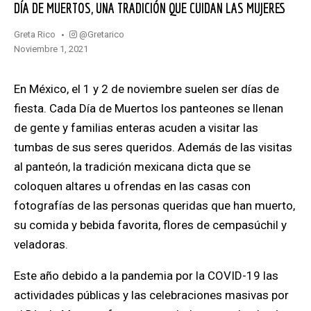
DÍA DE MUERTOS, UNA TRADICIÓN QUE CUIDAN LAS MUJERES
@gretarico
Greta Rico
noviembre 1, 2021
En M
é
xico, el 1 y 2 de noviembre suelen ser d
í
as de
fiesta. Cada D
í
a de Muertos los panteones se llenan
de gente y familias enteras acuden a visitar las
tumbas de sus seres queridos. Adem
á
s de las visitas
al pante
ó
n, la tradici
ó
n mexicana dicta que se
coloquen altares u ofrendas en las casas con
fotograf
í
as de las personas queridas que han muerto,
su comida y bebida favorita, flores de cempas
ú
chil y
veladoras.
Este a
ñ
o debido a la pandemia por la COVID-19 las
actividades p
ú
blicas y las celebraciones masivas por