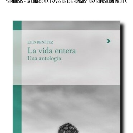
“SIMBIOSIS – LA CONEXIÓN A TRAVÉS DE LOS HONGOS”: UNA EXPOSICIÓN INÉDITA