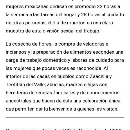
mujeres mexicanas dedican en promedio 22 horas a
la semana a las tareas del hogar y 28 horas al cuidado
de otras personas, el d
í
a de muertos es una clara
muestra de esta divisi
ó
n sexual del trabajo.
La cosecha de flores, la compra de veladoras e
inciensos y la preparaci
ó
n de alimentos esconden una
carga de trabajo dom
é
stico y labores de cuidado para
las mujeres que pocas veces es reconocida. Al
interior de las casas en pueblos como Zaachila y
Teotitl
án del Valle
; abuelas, madres e hijas son
herederas de recetas familiares y de conocimientos
ancestrales que hacen de
é
sta una celebraci
ó
n
ú
nica
que permiten dar la bienvenida a quienes les visitan.