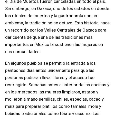
el D
í
a de Muertos fueron canceladas en todo el pa
í
s.
Sin embargo, en Oaxaca, uno de los estados en donde
los rituales de muertos
y la gastronom
í
a son un
emblema, la tradici
ó
n no se detuvo. Esta historia, hace
un recorrido por los Valles Centrales de Oaxaca para
dar cuenta de que una de las tradiciones m
á
s
importantes en M
é
xico la sostienen las mujeres en
sus comunidades.
En algunos pueblos se permiti
ó
la entrada a los
panteones d
í
as antes
ú
nicamente para que las
personas pudieran llevar flores y el acceso fue
restringido. Semanas antes al interior de las cocinas y
en los mercados las mujeres limpiaron, asaron y
molieron a mano semillas, chiles, especias, cacao y
ma
í
z para preparar platillos como tamales, mole y
bebidas tradicionales como t
é
jate y espuma. Las