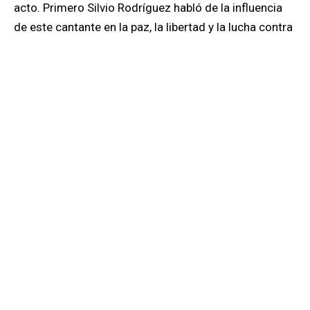
acto. Primero Silvio Rodríguez habló de la influencia
de este cantante en la paz, la libertad y la lucha contra
el imperio; acto seguido Castro confesó que había
escuchado algunas canciones y que en su época
habían marcado un hito y bla bla bla, bla bla bla bla, y
más bla y otros blas más, se acercó a la sábana
blanca y al quitarla todos quedamos abismados al ver
una perfecta imagen de John Lennon sentado en el
extremo derecho de un banco de bronce dejando el
otro lugar libre, como invitando a cada uno de los
asistentes a que nos sentáramos junto a él.
Todos aplaudieron extrañados por aquel homenaje al
músico inglés, que, hasta hace pocos años había sido
prohibido en la isla, al punto que los jóvenes que
escuchaban su música y se atrevieron a dejarse el
cabello largo al estilo Hippie, fueron rapados y