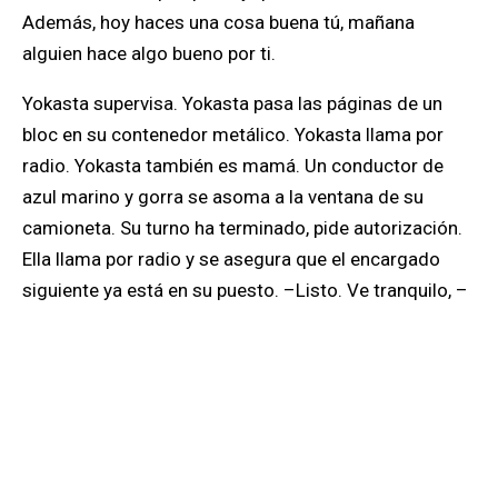
Además, hoy haces una cosa buena tú, mañana
alguien hace algo bueno por ti.
Yokasta supervisa. Yokasta pasa las páginas de un
bloc en su contenedor metálico. Yokasta llama por
radio. Yokasta también es mamá
. Un conductor de
azul marino y gorra se asoma a la ventana de su
camioneta. Su turno ha terminado, pide autorización.
Ella llama por radio y se asegura que el encargado
siguiente ya está en su puesto. –Listo. Ve tranquilo, –
dice. Otro llega quejándose, su relevo no aparece. A
éste le toca esperar: –
So sorry, dear.
– El hombre que
me guió casi una hora antes hasta el puesto del
copiloto desde el que soy ahora testigo del mundo
gracias al que el transporte terrestre del oeste de
New York se desenvuelve sin contratiempos, se