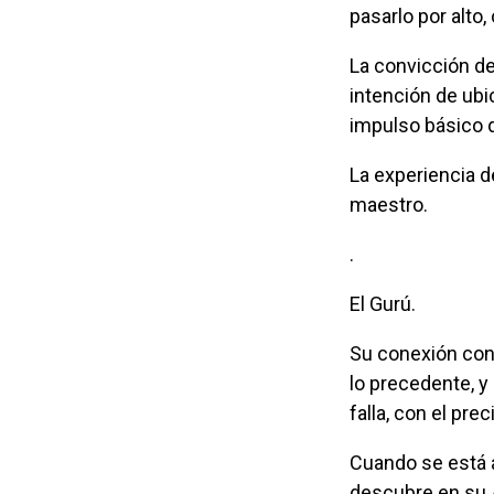
pasarlo por alto,
La convicción de lo eterno, y la certeza del error como posibilidad, ambos, nuestra
intención de ubi
impulso básico q
La experiencia de belleza está ligada, justifica, ordena, entonces, la presencia del
maestro.
.
El Gurú.
Su conexión con lo sagrado o con el conocimiento y la verdad, nos acerca a
lo precedente, y
falla, con el prec
Cuando se está ante su presencia humana, hay una suspensión temporal, todo se
descubre en su