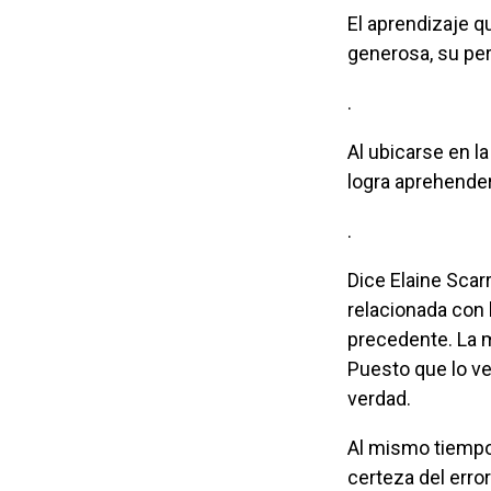
El aprendizaje que la gota me ofrece. Su estructura autocontenida, su permeabilidad
generosa, su per
.
Al ubicarse en la tensión entre lo precedente y lo posible, en ese balance, el ser
logra aprehender
.
Dice Elaine Sca
relacionada con 
precedente. La m
Puesto que lo ver
verdad.
Al mismo tiempo, como lo bello no deja de sorprender, su búsqueda está atada a la
certeza del error