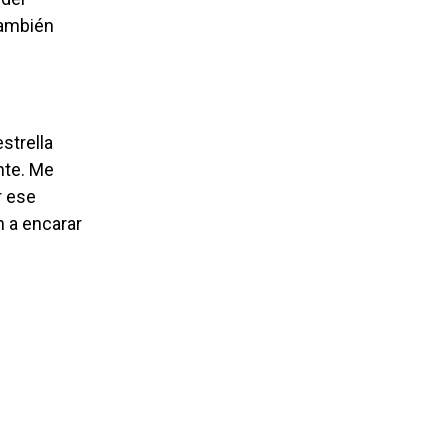
también
nte. Me
r ese
n a encarar