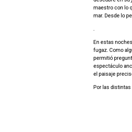
maestro con lo 
mar. Desde lo pe
.
En estas noches de meteoritos, no busqué y por tanto no vi siquiera una estrella
fugaz. Como algu
permitió pregunt
espectáculo ance
el paisaje precis
Por las distinta