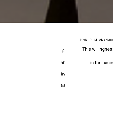
Inicio
Miradas Narr
This willingness continually to revise one’s own location in order to place oneself in
is the basi