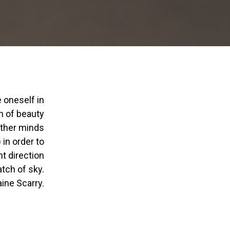
h of beauty
other minds
 in order to
ht direction
tch of sky.
aine Scarry.