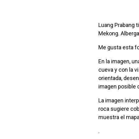
Luang Prabang tiene dos calles principales y otras tres carreteras paralelas al río
Mekong. Alberga 
Me gusta esta 
en la imagen, una escaladora descalza trepa la roca extraplomada, desde bajo una
cueva y con la 
orientada, desen
imagen posible d
La imagen interpela un sentido de belleza. Frente a este pequeño templo, la
roca sugiere cob
muestra el mapa 
.