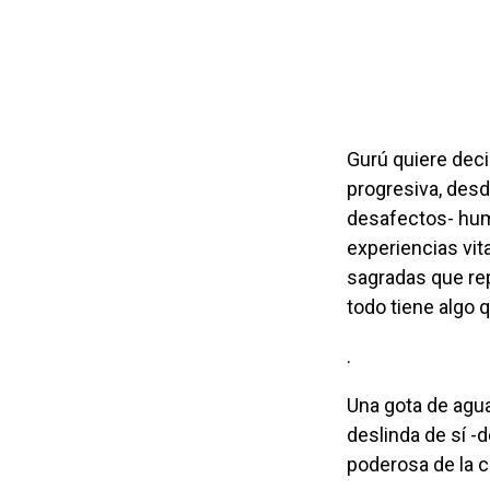
Gurú quiere decir maestro en sánscrito. Según la religión hindú, en una cadena
progresiva, desd
desafectos- huma
experiencias vi
sagradas que rep
todo tiene algo
.
Una gota de agua, la presión que organiza su identidad perfecta y que a la vez se
deslinda de sí -
poderosa de la c