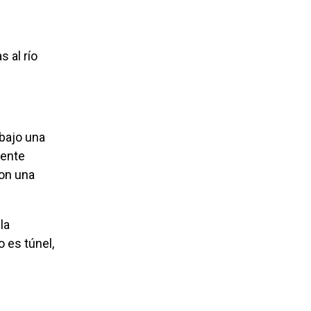
mente
con una
 es túnel,