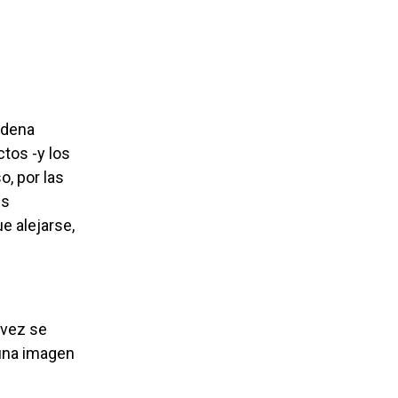
tos -y los
, por las
es
e alejarse,
 una imagen