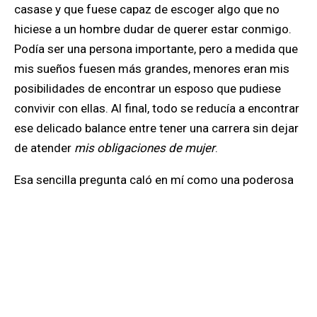
casase y que fuese capaz de escoger algo que no
hiciese a un hombre dudar de querer estar conmigo.
Podía ser una persona importante, pero a medida que
mis sueños fuesen más grandes, menores eran mis
posibilidades de encontrar un esposo que pudiese
convivir con ellas. Al final, todo se reducía a encontrar
ese delicado balance entre tener una carrera sin dejar
de atender
mis obligaciones de mujer
.
Esa sencilla pregunta caló en mí como una poderosa
prohibición tácita.
No puedo ser embajadora porque
si no tendré que vivir sola. Aunque no lo quiera
.
Quizás si hubiese sido una norma explícita, habría sido
más fácil entender qué era aquello que me separaba
de mi sueño. Por el contrario, al enfrentarme con un
impedimento disfrazado de consejo, no supe por