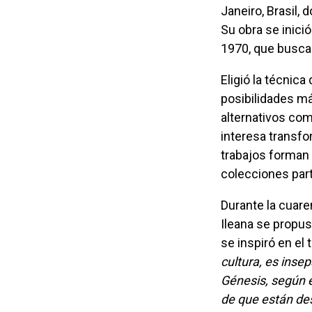
Janeiro, Brasil,
Su obra se inició
1970, que buscab
Eligió la técnica de serigrafía como expresión y lenguaje artístico, creando nuevas
posibilidades má
alternativos com
interesa transf
trabajos forman 
colecciones part
Durante la cuarentena del Covid-19, y para el proyecto Residencia en Residencias,
Ileana se propuso
se inspiró en e
cultura, es inse
Génesis, según e
de que están des