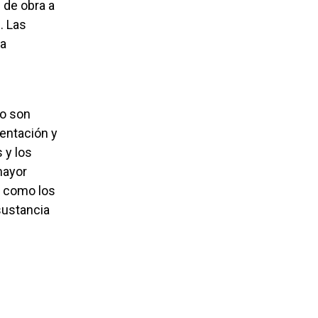
n de obra a
. Las
na
mentación y
 y los
mayor
s como los
sustancia