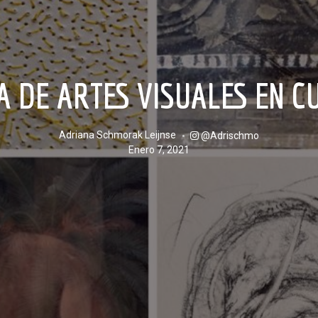
IA DE ARTES VISUALES EN 
Adriana Schmorak Leijnse
@adrischmo
enero 7, 2021