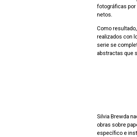
fotográficas por
netos.
realizados con l
serie se complet
abstractas que s
Silvia Brewda nació en Buenos Aires en 1949. Su producción comprende pinturas,
obras sobre papel,
específico e ins