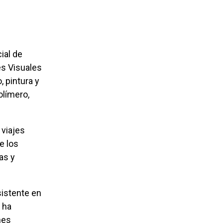
es Visuales
, pintura y
olímero,
e los
as y
 ha
nes