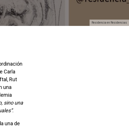
Residencia en Residencias
ordinación
e Carla
tal, Rut
En una
ndemia
, sino una
uales”
.