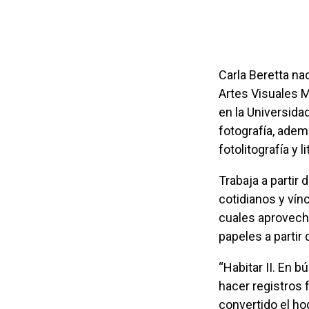
Carla Beretta nació en Rosario en 1965. Es egresada de la Escuela Provincial de
Artes Visuales M
en la Universidad
fotografía, adem
fotolitografía y li
Trabaja a partir de lo que ve y siente en la naturaleza y en la sociedad, sus viajes
cotidianos y vínc
cuales aprovech
papeles a partir
“Habitar II. En búsqueda del verdadero ser” es un proceso de trabajo consistente en
hacer registros 
convertido el ho