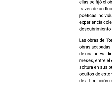
ellas se fijó el 
través de un flui
poéticas individ
experiencia colec
descubrimiento d
Las obras de “Residencia en Residencias” forman parte de un proceso. No son
obras acabadas s
de una nueva di
meses, entre el 
soltura en sus 
ocultos de este 
de articulación c