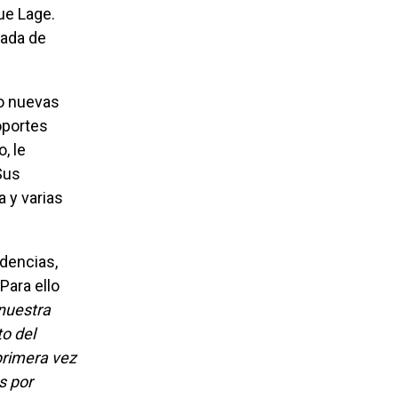
ue Lage.
cada de
oportes
, le
Sus
 y varias
Para ello
nuestra
to del
primera vez
s por