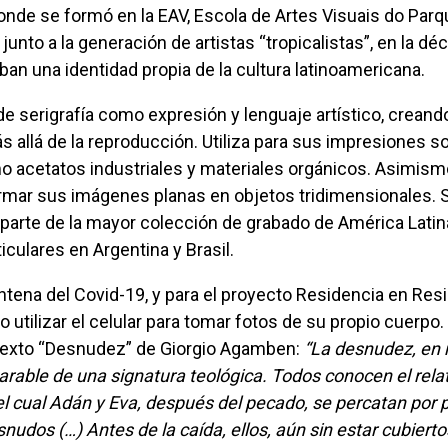
 donde se formó en la EAV, Escola de Artes Visuais do Parq
 junto a la generación de artistas “tropicalistas”, en la dé
an una identidad propia de la cultura latinoamericana.
s allá de la reproducción. Utiliza para sus impresiones s
o acetatos industriales y materiales orgánicos. Asimismo
ormar sus imágenes planas en objetos tridimensionales. 
parte de la mayor colección de grabado de América Latina
iculares en Argentina y Brasil.
 utilizar el celular para tomar fotos de su propio cuerpo. 
l texto “Desnudez” de Giorgio Agamben:
“La desnudez, en 
parable de una signatura teológica. Todos conocen el rela
l cual Adán y Eva, después del pecado, se percatan por 
nudos (…) Antes de la caída, ellos, aún sin estar cubierto