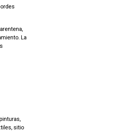
bordes
amiento. La
es
iles, sitio