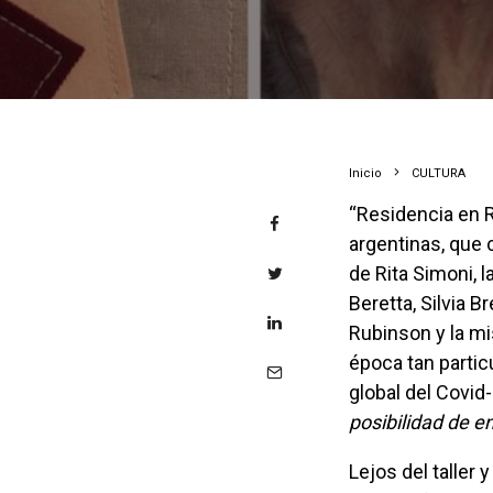
Inicio
CULTURA
“Residencia en Residencias” es un proyecto concebido por siete artistas
argentinas, que 
de Rita Simoni, 
Beretta, Silvia B
Rubinson y la mi
época tan partic
global del Covid
posibilidad de e
Lejos del taller y de los elementos necesarios para el trabajo creativo, cada una de