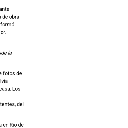
a de obra
, formó
or.
lvia
 casa. Los
tentes, del