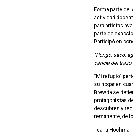
Forma parte del colectivo Cruda desde el año 2015. Desarrolló una importante
actividad docent
para artistas av
parte de exposici
Participó en con
“Pongo, saco, agrego y borro. Me interesa la huella, el punto y la línea, desde la
caricia del trazo
“Mi refugio” pertenece a una serie de dibujos a lápiz producidos a partir de fotos de
su hogar en cuar
Brewda se detien
protagonistas de 
descubren y regi
remanente, de lo 
Ileana Hochmann es argentina, nieta de rusos, y vivió gran parte de su vida en Rio de