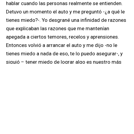
hablar cuando las personas realmente se entienden.
Detuvo un momento el auto y me preguntó -¿a qué le
tienes miedo?-. Yo desgrané una infinidad de razones
que explicaban las razones que me mantenían
apegada a ciertos temores, recelos y aprensiones.
Entonces volvió a arrancar el auto y me dijo -no le
tienes miedo a nada de eso, te lo puedo asegurar-, y
siguió – tener miedo de lograr algo es nuestro más
grande temor. Es por eso que autocreamos todo tipo
de barreras al fin de no alcanzar aquello con lo que
siempre soñamos-.
Con la mirada perdida a lo lejos, vimos a un aborigen
de la tribu Kayapó. Casi nos pareció un espejismo.
Dijo Dadá que era un chamán, que aparece y
desaparece de la nada y que era muy fácil verlo o