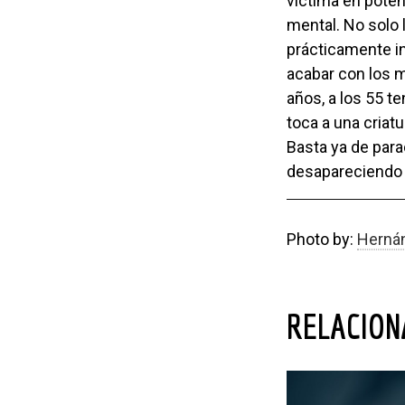
víctima en potenc
mental. No solo l
prácticamente i
acabar con los m
años, a los 55 te
toca a una criat
Basta ya de parac
desapareciendo 
Photo by:
Hernán
RELACIO