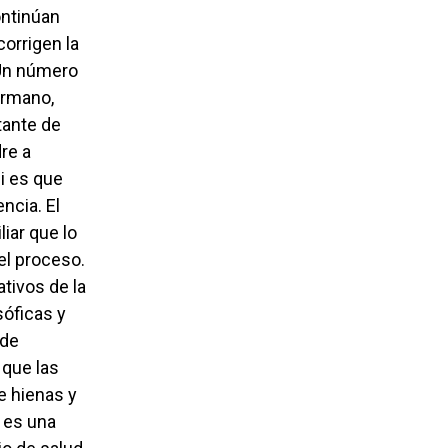
ontinúan
corrigen la
 Un número
ermano,
tante de
re a
si es que
ncia. El
liar que lo
el proceso.
tivos de la
sóficas y
 de
 que las
e hienas y
 es una