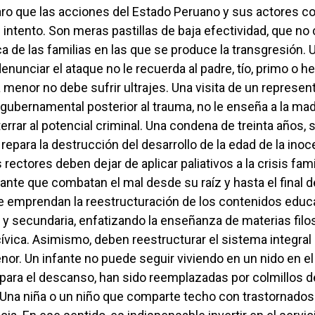
aro que las acciones del Estado Peruano y sus actores c
 intento. Son meras pastillas de baja efectividad, que no 
a de las familias en las que se produce la transgresión.
denunciar el ataque no le recuerda al padre, tío, primo o h
 menor no debe sufrir ultrajes. Una visita de un represen
 gubernamental posterior al trauma, no le enseña a la mad
terrar al potencial criminal. Una condena de treinta años, 
repara la destrucción del desarrollo de la edad de la inoce
rectores deben dejar de aplicar paliativos a la crisis fami
ante que combatan el mal desde su raíz y hasta el final d
e emprendan la reestructuración de los contenidos educa
 y secundaria, enfatizando la enseñanza de materias filo
ívica. Asimismo, deben reestructurar el sistema integral
nor. Un infante no puede seguir viviendo en un nido en el
 para el descanso, han sido reemplazadas por colmillos d
 Una niña o un niño que comparte techo con trastornados