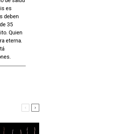
io de salud
uis es
os deben
 de 35
ito. Quien
ra eterna.
tá
ones.