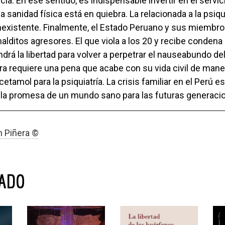
ia. En ese sentido, es indispensable invertir en el servic
a sanidad física está en quiebra. La relacionada a la psiq
nexistente. Finalmente, el Estado Peruano y sus miembr
alditos agresores. El que viola a los 20 y recibe condena
ndrá la libertad para volver a perpetrar el nauseabundo del
ura requiere una pena que acabe con su vida civil de mane
etamol para la psiquiatría. La crisis familiar en el Perú es
la promesa de un mundo sano para las futuras generaci
 Piñera
©
NADO