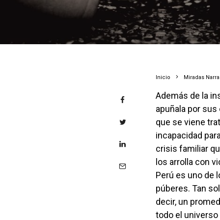
Inicio
Miradas Narr
Además de la insólita y repudiable crisis política en el Perú, existe otra que lo
apuñala por sus
que se viene tra
incapacidad para
crisis familiar 
los arrolla con v
Perú es uno de l
púberes. Tan sol
decir, un promed
todo el universo