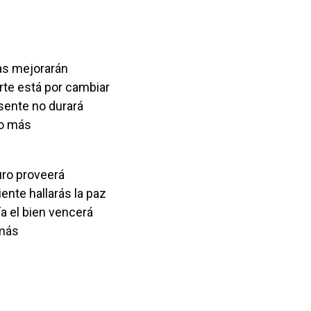
ías mejorarán
rte está por cambiar
sente no durará
do más
turo proveerá
ente hallarás la paz
día el bien vencerá
 más