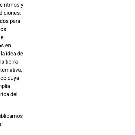
diciones.
ados para
los
de
os en
la idea de
a tierra
ternativa,
ico cuya
mplia
rica del
s: