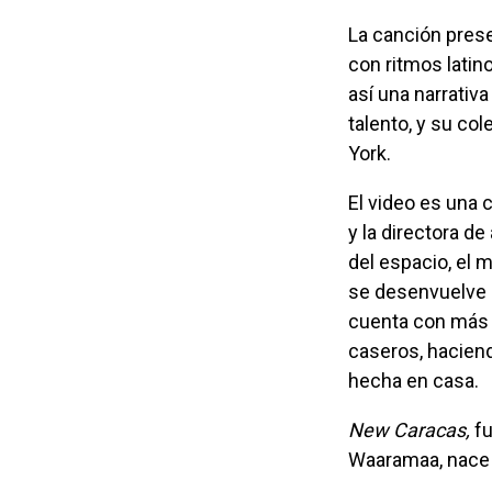
La canción presenta una orquesta de 10 músicos que combinan sonidos clásicos
con ritmos latin
así una narrativa
talento, y su co
York.
El video es una coproducción de Luis D’Elias, junto a la cineasta Rosa Amanda Tuirán
y la directora de
del espacio, el m
se desenvuelve a
cuenta con más 
caseros, haciend
hecha en casa.
New Caracas,
fu
Waaramaa, nace c