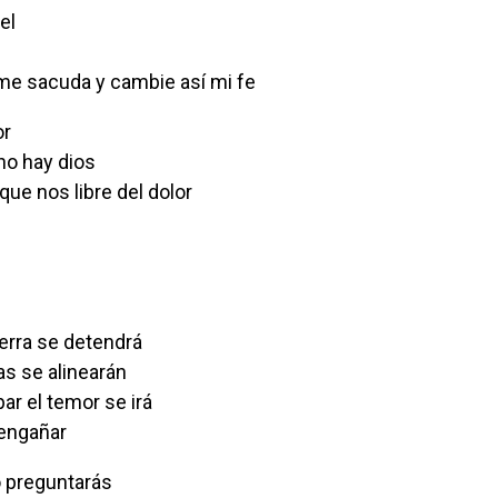
el
me sacuda y cambie así mi fe
or
 no hay dios
que nos libre del dolor
tierra se detendrá
as se alinearán
ar el temor se irá
 engañar
elo preguntarás