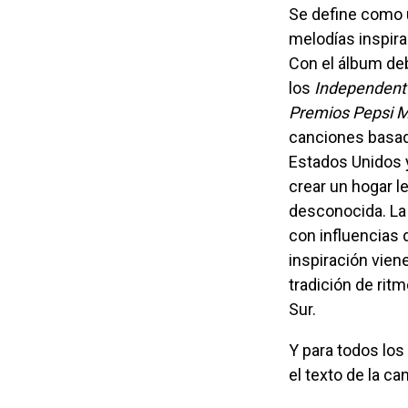
Se define como un colectivo de músicos que hilan un panorama sónico de ritmos y
melodías inspira
Con el álbum de
los
Independent
Premios Pepsi 
canciones basada
Estados Unidos y
crear un hogar le
desconocida. L
con influencias
inspiración vien
tradición de rit
Sur.
Y para todos los amantes de la música y de lo que expresan sus letras, publicamos
el texto de la ca