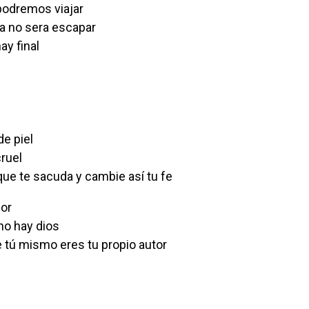
 podremos viajar
a no sera escapar
ay final
de piel
ruel
ue te sacuda y cambie así tu fe
mor
 no hay dios
 tú mismo eres tu propio autor