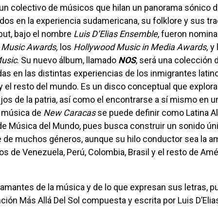
dos en la experiencia sudamericana, su folklore y sus tra
but, bajo el nombre
Luis D’Elias Ensemble
, fueron nomin
 Music Awards,
los
Hollywood Music in Media Awards,
y 
Music
. Su nuevo álbum, llamado
NOS
, será una colección 
s en las distintas experiencias de los inmigrantes latin
 el resto del mundo. Es un disco conceptual que explora 
jos de la patria, así como el encontrarse a sí mismo en un
a música de
New Caracas
se puede definir como Latina Al
 de Música del Mundo, pues busca construir un sonido ún
e de muchos géneros, aunque su hilo conductor sea la a
mos de Venezuela, Perú, Colombia, Brasil y el resto de Amé
nción Más Allá Del Sol compuesta y escrita por Luis D’Elia