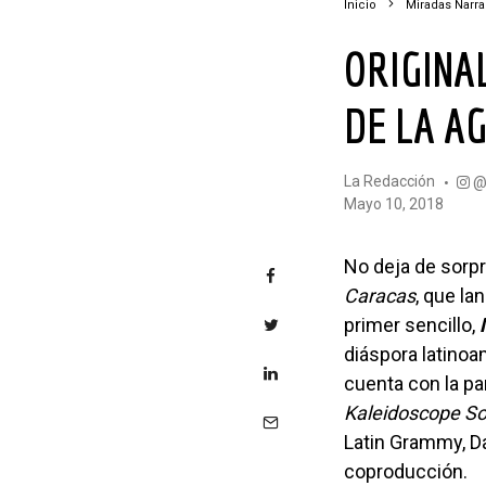
Inicio
Miradas Narr
ORIGINAL VIDEO ACOMPAÑA EL NUEVO ÁLBUM
DE LA A
La Redacción
mayo 10, 2018
No deja de sor
Caracas
, que la
primer sencillo,
diáspora latino
cuenta con la pa
Kaleidoscope S
Latin Grammy, Da
coproducción.