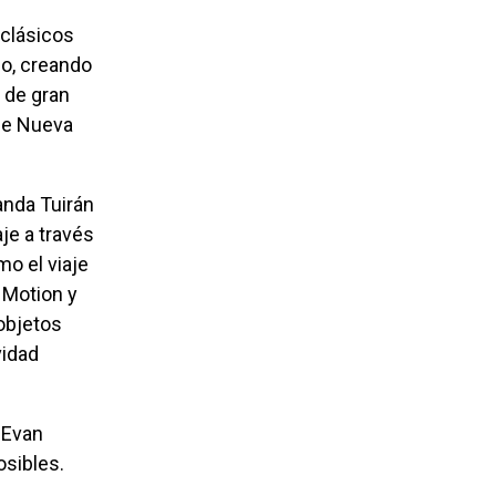
ño, creando
a de gran
 de Nueva
aje a través
mo el viaje
 Motion y
objetos
vidad
 Evan
osibles.