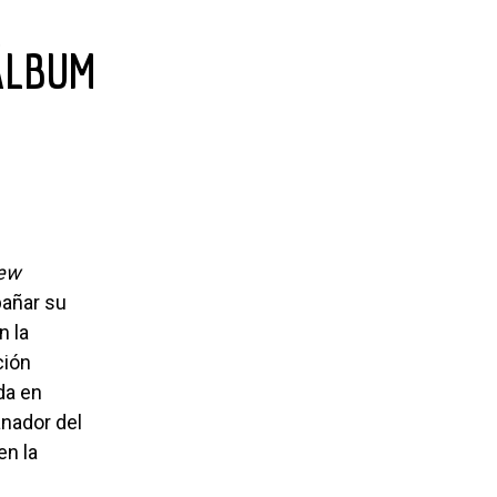
New
pañar su
n la
ción
da en
anador del
en la