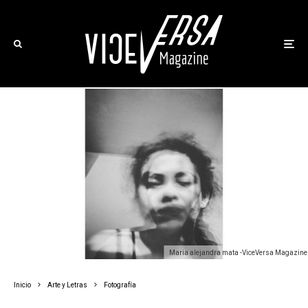
maria alejandra mata -ViceVersa Magazine
Inicio
Arte y Letras
Fotografía