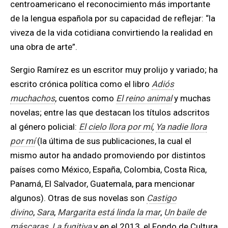
centroamericano el reconocimiento más importante
de la lengua española por su capacidad de reflejar: “la
viveza de la vida cotidiana convirtiendo la realidad en
una obra de arte”.
Sergio Ramírez es un escritor muy prolijo y variado; ha
escrito crónica política como el libro
Adiós
muchachos
, cuentos como
El reino animal
y muchas
novelas; entre las que destacan los títulos adscritos
al género policial:
El cielo llora por mí
,
Ya nadie llora
por mí
(la última de sus publicaciones, la cual el
mismo autor ha andado promoviendo por distintos
países como México, España, Colombia, Costa Rica,
Panamá, El Salvador, Guatemala, para mencionar
algunos). Otras de sus novelas son
Castigo
divino
,
Sara
,
Margarita está linda la mar
,
Un baile de
máscaras
,
La fugitiva
y en el 2013, el Fondo de Cultura