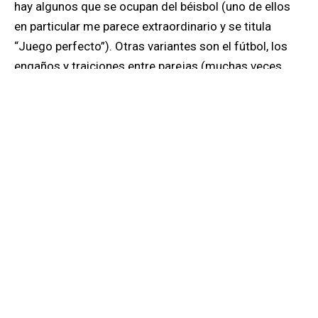
hay algunos que se ocupan del béisbol (uno de ellos
en particular me parece extraordinario y se titula
“Juego perfecto”). Otras variantes son el fútbol, los
engaños y traiciones entre parejas (muchas veces
estos engaños los cometen las mujeres) también
algunos cuentos se ocupan de tradiciones culturales
como la gigantona, otros abordan los asuntos del
circo, de la política, del cine, de la música y
obviamente de algunos animales.
Espero que con ocasión de la honrosa entrega del
premio Alcalá de Henares, además del Cervantes, el
lector se atreva a tomar alguna de las obras de Sergio
Ramírez, destacado escritor centroamericano quien
forma ya parte del selecto club de creadores en
lengua española que han recibido tan importantes
galardones. Entre ellos recordamos a Gonzalo Rojas,