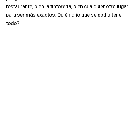
restaurante, o en la tintorería, o en cualquier otro lugar
para ser más exactos. Quién dijo que se podía tener
todo?
De Barcelona me enamoré inmediatamente. Fue mi
primera vez viviendo en el extranjero, una experiencia
que me abrió nuevos mundos, nuevos sueños y
nuevas perspectivas. Nueva York, en cambio, fue otra
ciudad más en el itinerario, como un deja vu de calles
vistas en otro lugar en el pasado. Vine a la ciudad
como turista durante un frío invierno y en ese
momento, con un inminente vuelo de regreso a
España, Barcelona parecía un mejor plan. Me gustó
Nueva York, si, pero faltaba algo. Como si lo mejor de
Nueva York fuera la idea de Nueva York y no la ciudad
en sí misma. Mi aprecio por Nueva York, por supuesto,