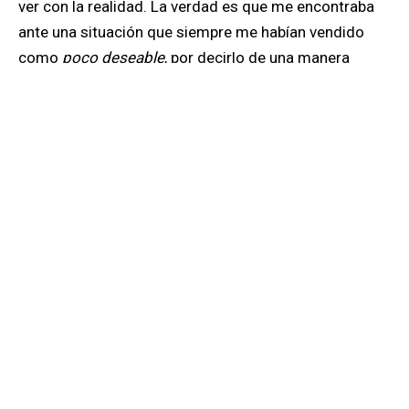
ver con la realidad. La verdad es que me encontraba
ante una situación que siempre me habían vendido
como
poco deseable
, por decirlo de una manera
amable. A pesar de ello, ahí estaba desnuda en la
cama de P., preguntándome cómo demonios seguir.
Querría decir que fue como en las películas, pero la
verdad es que hace 10 años había poquísimas
referencias explícitas de relaciones entre dos
hombres y menos aún entre dos mujeres. Entre las
pocas que logro recordar, está la relación entre Willow
y Tara, en la serie
Buffy
.
El sexo entre estos dos personajes es representado
metafóricamente a través de hechizos. Nunca hubo
una escena de sexo explícito entre ellas. Dos mujeres
teniendo relaciones a través de la magia. ¿Cuánto