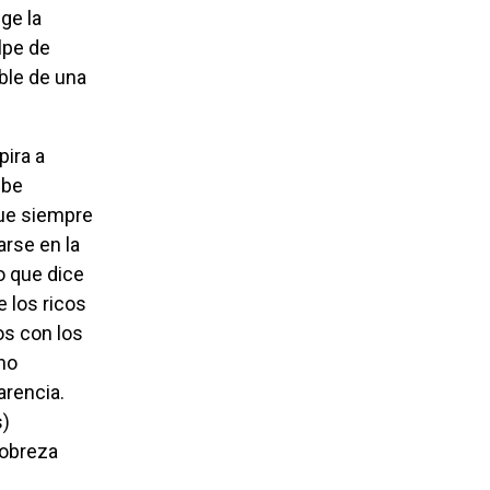
ge la
lpe de
ble de una
ebe
que siempre
arse en la
o que dice
 los ricos
os con los
no
arencia.
s)
pobreza