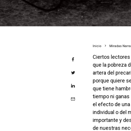
Inicio
Miradas Narr
Ciertos lectores católicos y liberales, atrapados en su ceguera individualista, creen
que la pobreza d
artera del preca
porque quiere ser
que tiene hambre
tiempo ni ganas 
el efecto de una 
individual o del 
importante y de
de nuestras nec