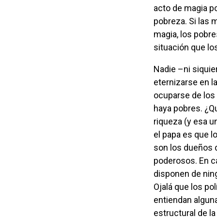
acto de magia po
pobreza. Si las 
magia, los pobre
situación que lo
Nadie –ni siquiera el más obtuso de los peronistas– cree que el pobre aspira a
eternizarse en l
ocuparse de los 
haya pobres. ¿Qu
riqueza (y esa u
el papa es que l
son los dueños 
poderosos. En c
disponen de ning
Ojalá que los pol
entiendan alguna
estructural de l