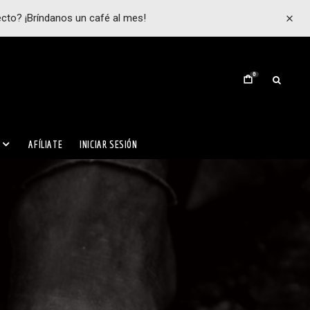
ecto? ¡Bríndanos un café al mes!
0
AFÍLIATE
INICIAR SESIÓN