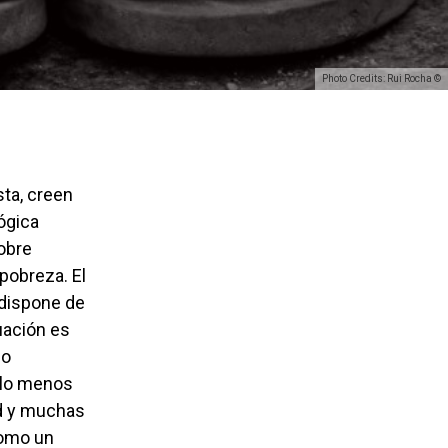
Photo Credits: Rui Rocha ©
ógica
pobre
 pobreza. El
 dispone de
uación es
eo
a lo menos
ad y muchas
como un