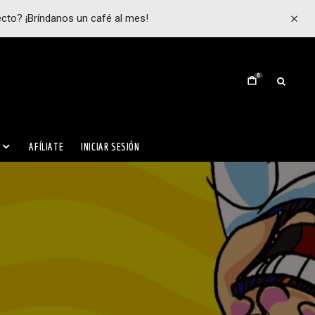
ecto? ¡Bríndanos un café al mes!
0
AFÍLIATE
INICIAR SESIÓN