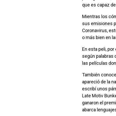
que es capaz de 
Mientras los cómicos y los programas de entretenimiento de todo el mundo detuvieron
sus emisiones p
Coronavirus, est
o más bien en la
En esta peli, por ejemplo, tendrás la mejor definición del término “Estado de Alarma”, que,
según palabras d
las películas do
También conocerás a un personaje, “El Friki”, que en este caso se llama Jandro, quien
apareció de la n
escribí unos párr
Late Motiv Bunke
ganaron el premi
abarca lenguajes