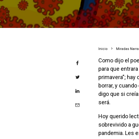
Inicio
Miradas Narr
Como dijo el poeta Peter Net Ruller (Sí, tuve que cambiar el “ruda” de “Neruda” por rueda
para que entrara 
primavera”; hay
borrar, y cuando
digo que si creí
será.
Hoy querido lector te quiero contar de un grupo de locos que vive en España y que ha
sobrevivido a gu
pandemia. Les es