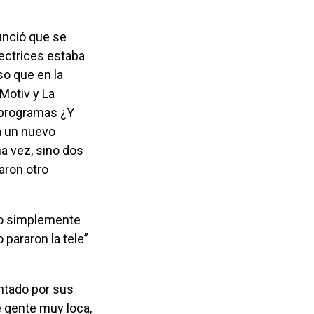
rectrices estaba
so que en la
Motiv y La
s programas ¿Y
a un nuevo
a vez, sino dos
aron otro
 pararon la tele”
e gente muy loca,