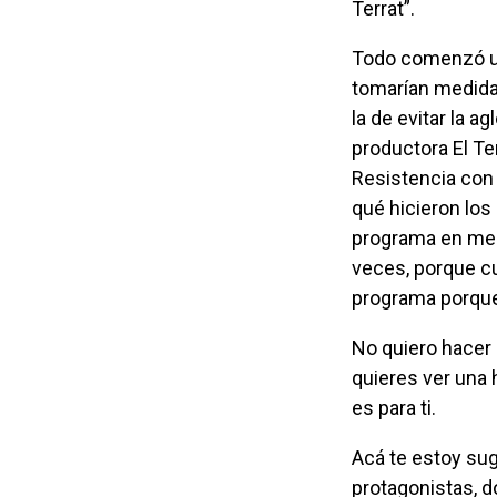
Terrat”.
Todo comenzó un 9 de marzo de 2020 cuando en España, el gobierno anunció que se
tomarían medidas
la de evitar la 
productora El Te
Resistencia con 
qué hicieron los
programa en men
veces, porque cu
programa porque 
No quiero hacer spoiler, pero si eres comediante, standupero, periodista, o simplemente
quieres ver una 
es para ti.
Acá te estoy sugiriendo un documental hecho por gente maravillosa y contado por sus
protagonistas, d