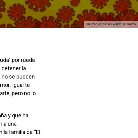
Ilustración por: Alexander Almarza
n detener la
e no se pueden
mor. Igual te
rte, pero no lo
n a una
la familia de “El