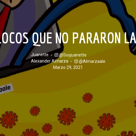
 LOCOS QUE NO PARARON LA
Juanette
@soyjuanette
Alexander Almarza
@almarzaale
marzo 29, 2021