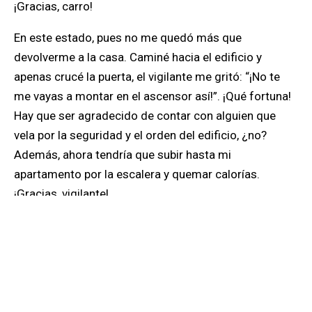
¡Gracias, carro!
En este estado, pues no me quedó más que
devolverme a la casa. Caminé hacia el edificio y
apenas crucé la puerta, el vigilante me gritó: “¡No te
me vayas a montar en el ascensor así!”. ¡Qué fortuna!
Hay que ser agradecido de contar con alguien que
vela por la seguridad y el orden del edificio, ¿no?
Además, ahora tendría que subir hasta mi
apartamento por la escalera y quemar calorías.
¡Gracias, vigilante!
Tras subir diecisiete pisos, llegué a mi apartamento.
Metí la llave en la cerradura y cuando la giré, ¡plac!… se
partió. Me quedé afuera y ahora no tenía cómo entrar.
¡Gracias, llave! Hay que ser agradecido. Venía con un
ritmo de estrés agotador y ahora gracias a ti, tendría