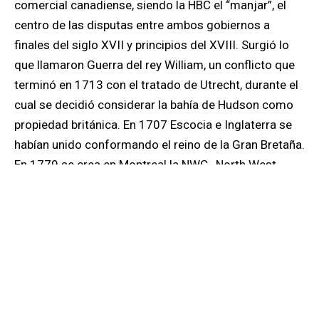
comercial canadiense, siendo la HBC el “manjar”, el
centro de las disputas entre ambos gobiernos a
finales del siglo XVII y principios del XVIII. Surgió lo
que llamaron Guerra del rey William, un conflicto que
terminó en 1713 con el tratado de Utrecht, durante el
cual se decidió considerar la bahía de Hudson como
propiedad británica. En 1707 Escocia e Inglaterra se
habían unido conformando el reino de la Gran Bretaña.
En 1779 se crea en Montreal la NWC , North West
Company, como una sociedad anónima, filial que a lo
largo traería grandes beneficios a la HBC,
fusionándose ambas mas tarde en 1821.
Para mediados de siglo la compañía se había
extendido a toda Canadá, de Este a Oeste, con mas
de 1500 empleados con los que para esa fecha
compartía ya sus ganancias. La lucha por