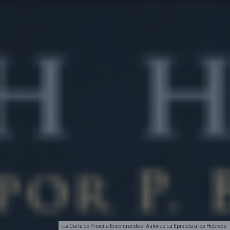
La Carta de Priscila Encontrando el Autor de La Epistola a los Hebreos