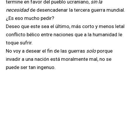
termine en favor del pueblo ucraniano,
sin la
necesidad
de desencadenar la tercera guerra mundial.
¿Es eso mucho pedir?
Deseo que este sea el último, más corto y menos letal
conflicto bélico entre naciones que a la humanidad le
toque sufrir.
No voy a desear el fin de las guerras
solo
porque
invadir a una nación está moralmente mal, no se
puede ser tan ingenuo.
Por eso deseo mejor que esta sea la confirmación
final, de que matarnos y dispararnos -por entretenido
y práctico que parece a algunos belicistas-
simplemente
no funciona
; que es mal negocio, que es
mala publicidad, que los costos son muy altos y las
consecuencias muy profundas, que las batalla por el
poder global han cambiado de eje de manera