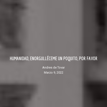
HUMANIDAD, ENORGULLÉCEME UN POQUITO, POR FAVOR
Andres de Tovar
marzo 9, 2022