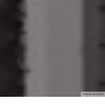
Photo by: biosfear ©