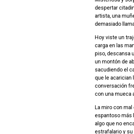
despertar citadi
artista, una muñ
demasiado llama
Hoy viste un traje sastre azul oscuro, demasiado ancho para sus huesos sutiles y
carga en las man
piso, descansa u
un montón de abu
sacudiendo el ca
que le acarician
conversación fren
con una mueca a
La miro con mal disimulada curiosidad. Es una mujer joven y ese maquillaje
espantoso más la
algo que no enca
estrafalario y su