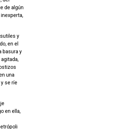
te de algún
 inexperta,
o, en el
a basura y
 agitada,
ostizos
 en una
y se ríe
o en ella,
metrópoli