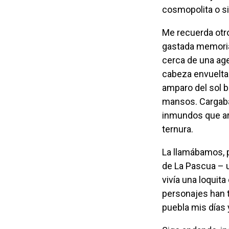
cosmopolita o si
Me recuerda otro personaje de las miles de postales caraqueñas que llenan mi
gastada memoria
cerca de una age
cabeza envuelta
amparo del sol b
mansos. Cargaba 
inmundos que ar
ternura.
La llamábamos, por cariño, “Josefita Guacara”, apodo sugerido por mi vecina de Valle
de La Pascua – u
vivía una loquit
personajes han t
puebla mis días