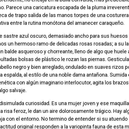
no. Parece una caricatura escapada de la pluma irreveren
eca de trapo salida de las manos torpes de una costurera
tiva entre la rutina monótona del amanecer caraqueño.
os un hermoso ramo de delicadas rosas rosadas; a su lad
n balde asqueroso y chorreante, lleno de algo que huele 
ltadas bolsas de plástico le rozan las piernas. Gesticula
bello negro y bien arreglado, ondulado en suaves rizos p
 la espalda, al estilo de una noble dama antañona. Sumida
ética con algún imaginario interlocutor, agita los brazos 
lgo salvaje.
 risa feroz, le dan un aire dolorosamente trágico. Hay alg
ja con el entorno. No termino de entender si su atuendo
 actitud original responden a la variopinta fauna de esta 