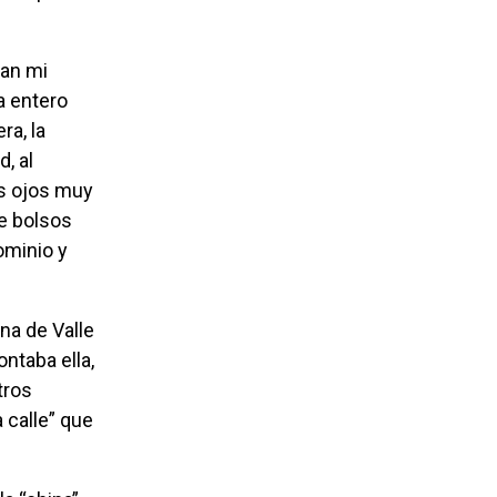
a entero
ra, la
, al
us ojos muy
de bolsos
ominio y
ntaba ella,
tros
 calle” que