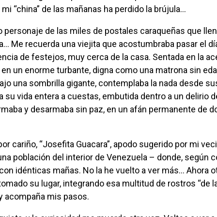
 mi “china” de las mañanas ha perdido la brújula…
… Me recuerda una viejita que acostumbraba pasar el dí
ncia de festejos, muy cerca de la casa. Sentada en la ace
 en un enorme turbante, digna como una matrona sin edad
ajo una sombrilla gigante, contemplaba la nada desde s
su vida entera a cuestas, embutida dentro a un delirio 
maba y desarmaba sin paz, en un afán permanente de d
na población del interior de Venezuela – donde, según co
a con idénticas mañas. No la he vuelto a ver más… Ahora o
omado su lugar, integrando esa multitud de rostros “de la
 y acompaña mis pasos.