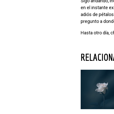
Sigo andando, inquieta, y la curiosidad me muerde otra vez. Volteo a ver a la “china”
en el instante ex
adiós de pétalos
pregunto a donde
Hasta otro día, c
RELACIO