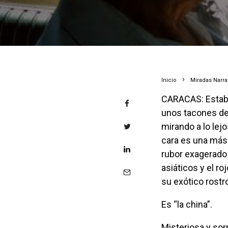
Inicio
Miradas Narr
CARACAS: Estaba parada en la orilla de la acera, con el cuerpo sutil encaramado en
unos tacones de
mirando a lo lej
cara es una más
rubor exagerado 
asiáticos y el r
su exótico rostr
Es “la china”.
Misteriosa y sorprendente, no encaja en la bulla convulsa, mas predecible, del