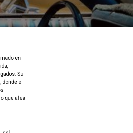
ida,
lgados. Su
, donde el
os
do que afea