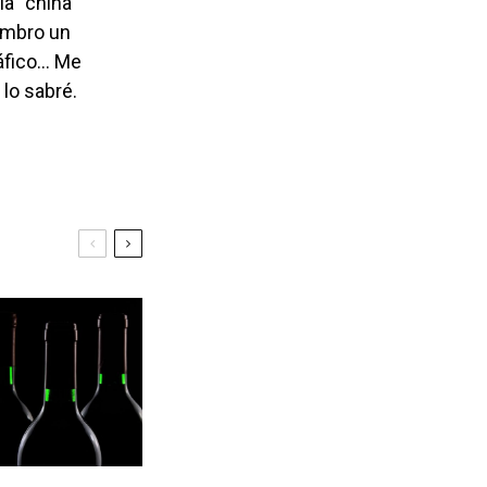
lumbro un
ráfico… Me
lo sabré.