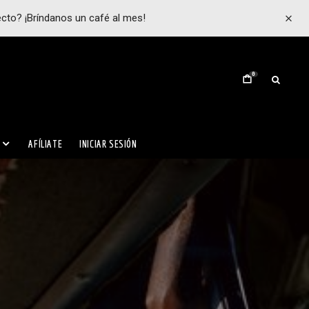
ecto? ¡Bríndanos un café al mes!
0
AFÍLIATE
INICIAR SESIÓN