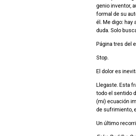
genio inventor, a
formal de su aut
él. Me digo: hay
duda. Solo busca
Página tres del 
Stop.
El dolor es ine
Llegaste. Esta frase se acerca más al budismo que a la teoría de la relatividad, tiene
todo el sentido 
(mi) ecuación im
de sufrimiento, 
Un último recor