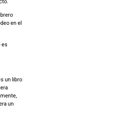
cto.
odeo en el
s un libro
rera
tamente,
rera un