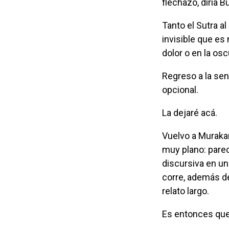
flechazo, diría 
Tanto el Sutra al que llegué por suerte, como el artículo emergido del sombrero
invisible que es
dolor o en la osc
Regreso a la sentencia huérfana: El dolor es inevitable pero el sufrimiento es
opcional.
La dejaré acá.
Vuelvo a Murak
muy plano: parec
discursiva en un
corre, además de 
relato largo.
Es entonces que