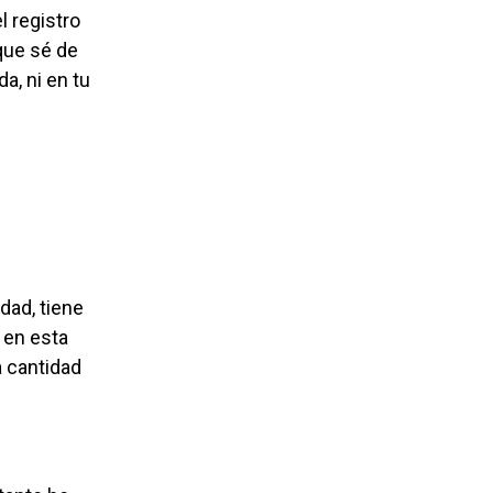
l registro
 que sé de
a, ni en tu
 en esta
a cantidad