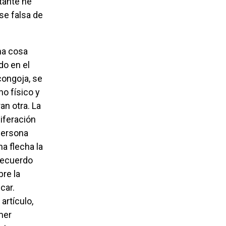
tante he
se falsa de
do en el
congoja, se
no físico y
an otra. La
liferación
 persona
a flecha la
 recuerdo
re la
car.
artículo,
mer