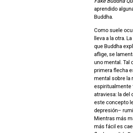
Fake Buddha Quot
aprendido alguna
Buddha.
Como suele ocurrir(me) al navegar en la web y en el mundo en general, una cosa
lleva a la otra. 
que Buddha expli
aflige, se lament
uno mental. Tal c
primera flecha es
mental sobre la 
espiritualmente 
atraviesa: la del
este concepto le
depresión– rumina
Mientras más mas
más fácil es cae