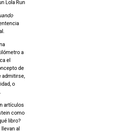
un Lola Run
cuando
sentencia
l.
ilómetro a
ca el
concepto de
e admitirse,
idad, o
.
nstein como
qué libro?
llevan al