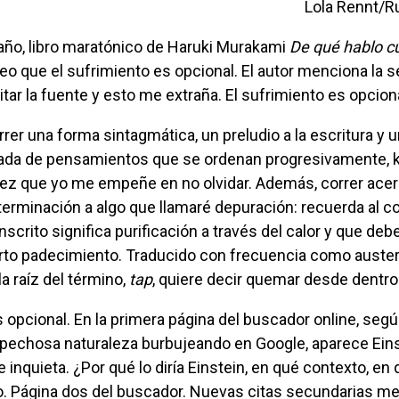
Lola Rennt/R
traño, libro maratónico de Haruki Murakami
De qué hablo 
leo que el sufrimiento es opcional. El autor menciona la 
itar la fuente y esto me extraña. El sufrimiento es opciona
ada de pensamientos que se ordenan progresivamente, k
vez que yo me empeñe en no olvidar. Además, correr acer
terminación a algo que llamaré depuración: recuerda al 
scrito significa purificación a través del calor y que deb
rto padecimiento. Traducido con frecuencia como auster
la raíz del término,
tap
, quiere decir quemar desde dentro
ospechosa naturaleza burbujeando en Google, aparece Ei
 inquieta. ¿Por qué lo diría Einstein, en qué contexto, en 
o. Página dos del buscador. Nuevas citas secundarias me 