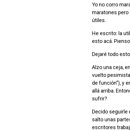
Yo no corro maratones. Los siento un sufrimiento innecesario. Yo no corro
maratones pero 
útiles.
He escrito: la utilidad del sufrimiento. He escrito: el sufrimiento necesario. Dejaré
esto acá. Pienso
Dejaré todo esto
Alzo una ceja, en primer lugar porque no creo en la utilidad de casi nada (me he
vuelto pesimista
de función”), y 
allá arriba. Ent
sufrir?
Decido seguirle el paso a Murakami. Termino el libro como puedo y sin sufrir: me
salto unas partes
escritores trabaj