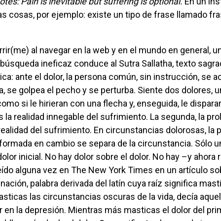
es: Pain is inevitable but suffering is optional.
En un ins
s cosas, por ejemplo: existe un tipo de frase llamado fra
La búsqueda ineficaz conduce al Sutra Sallatha, texto sagra
ca: ante el dolor, la persona común, sin instrucción, se a
a, se golpea el pecho y se perturba. Siente dos dolores, u
omo si le hirieran con una flecha y, enseguida, le disparar
 la realidad innegable del sufrimiento. La segunda, la pro
realidad del sufrimiento. En circunstancias dolorosas, la
formada en cambio se separa de la circunstancia. Sólo un
 dolor inicial. No hay dolor sobre el dolor. No hay –y ahora
ído alguna vez en The New York Times en un artículo sob
ción, palabra derivada del latín cuya raíz significa masti
ticas las circunstancias oscuras de la vida, decía aquel 
r en la depresión. Mientras más masticas el dolor del pri