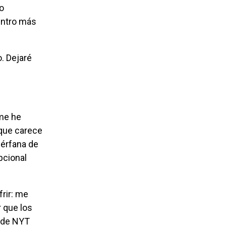
entro más
“que carece
uérfana de
pcional
r que los
o de NYT