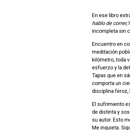
En ese libro ex
hablo de correr,
incompleta sin c
Encuentro en correr una forma sintagmática, un preludio a la escritura y una
meditación pobl
kilómetro, toda 
esfuerzo y la de
Tapas que en sán
comporta un cie
disciplina feroz, 
El sufrimiento es opcional. En la primera página del buscador online, según artículos
de distinta y s
su autor. Esto me
Me inquieta. Sig