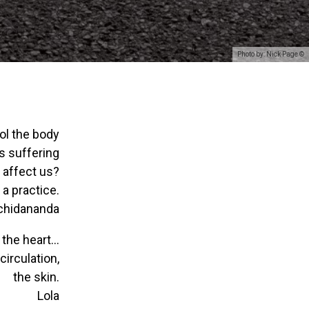
Photo by: Nick Page ©
rol the body
s suffering
 affect us?
a practice.
chidananda
r the heart…
circulation,
the skin.
Lola