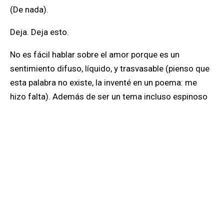
(de nada).
Deja. Deja esto.
No es fácil hablar sobre el amor porque es un
sentimiento difuso, líquido, y trasvasable (pienso que
esta palabra no existe, la inventé en un poema: me
hizo falta). Además de ser un tema incluso espinoso
desde el punto de vista íntimo y político (cuidado acá
con lo de la fluidez, con lo de la liquidez, cuidado),
hablar sobre él resulta cursi.
Las alarmas se encienden de nuevo. ¿Qué haces? Sal
de ahí.
Sal de ahí. Tienes todo qué perder.
Pero me encuentro de nuevo ante la pantalla. Me digo: