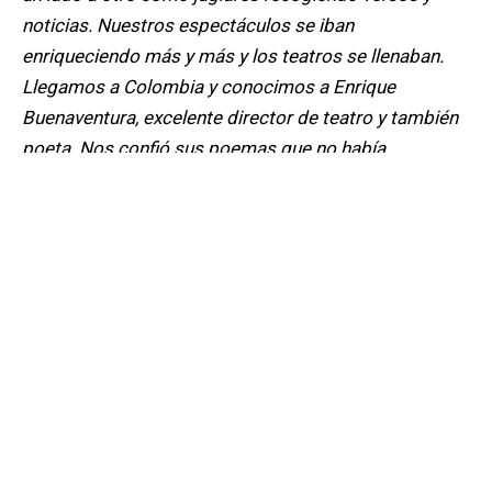
noticias. Nuestros espectáculos se iban
enriqueciendo más y más y los teatros se llenaban.
Llegamos a Colombia y conocimos a Enrique
Buenaventura, excelente director de teatro y también
poeta. Nos confió sus poemas que no había
mostrado a nadie hasta ese momento. En Bogotá
terminamos viviendo en Policarpa Salavarrieta, un
barrio que crearon grupos de desplazados. No había
electricidad ni alcantarillado. En la entrada un riel
enorme fungía de alarma en caso de que vinieran a
desalojarnos. Viví junto con Álvaro Marroquin, nieto
de Presidente, y de
María Arango, su señora,
que
había sido reina de belleza de la Universidad
Nacional”.
El teatro es su casa, escribe los espectáculos, los