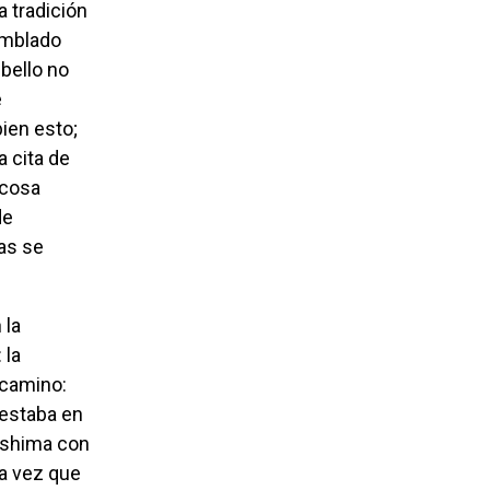
amblado
bello no
e
ien esto;
 cita de
 cosa
de
as se
 la
 camino:
 estaba en
ishima con
na vez que