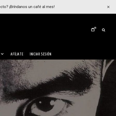
ecto? ¡Bríndanos un café al mes!
0
AFÍLIATE
INICIAR SESIÓN