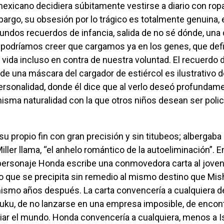
exicano decidiera súbitamente vestirse a diario con rop
bargo, su obsesión por lo trágico es totalmente genuina,
undos recuerdos de infancia, salida de no sé dónde, una
podríamos creer que cargamos ya en los genes, que defi
vida incluso en contra de nuestra voluntad. El recuerdo
e una máscara del cargador de estiércol es ilustrativo d
rsonalidad, donde él dice que al verlo deseó profundam
isma naturalidad con la que otros niños desean ser polic
iller llama, “el anhelo romántico de la autoeliminación”. E
personaje Honda escribe una conmovedora carta al jove
o que se precipita sin remedio al mismo destino que Mi
 mismo años después. La carta convencería a cualquiera d
uku, de no lanzarse en una empresa imposible, de encont
ar el mundo. Honda convencería a cualquiera, menos a Is