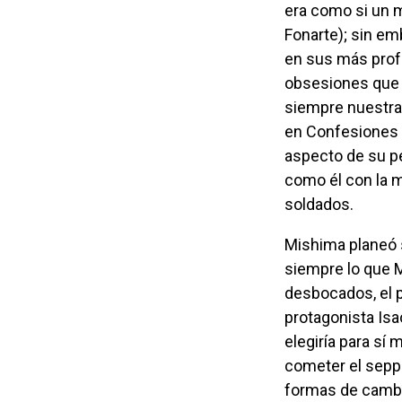
era como si un m
Fonarte); sin em
en sus más prof
obsesiones que 
siempre nuestra 
en Confesiones d
aspecto de su pe
como él con la m
soldados.
Mishima planeó su propio fin con gran precisión y sin titubeos; albergaba desde
siempre lo que M
desbocados, el 
protagonista Isa
elegiría para sí
cometer el sepp
formas de cambi