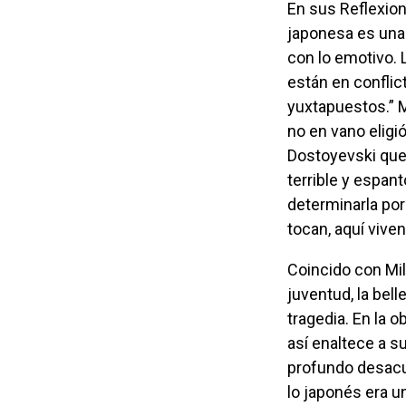
En sus Reflexiones sobre la muerte de Mishima, Henry Miller señala que la tradición
japonesa es una
con lo emotivo. 
están en confli
yuxtapuestos.” 
no en vano eligi
Dostoyevski que
terrible y espan
determinarla por
tocan, aquí vive
Coincido con Miller en que los temas centrales de la obra de Mishima son la
juventud, la bel
tragedia. En la 
así enaltece a s
profundo desacu
lo japonés era u