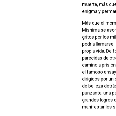
muerte, más que 
enigma y perman
Más que el momento mismo del zeppuku, a mí me obsesiona el momento en que
Mishima se asomó
gritos por los mi
podría llamarse.
propia vida. De 
parecidas de otro
camino a prisión
el famoso ensay
dirigidos por un 
de belleza detrá
punzante, una pe
grandes logros d
manifestar los 