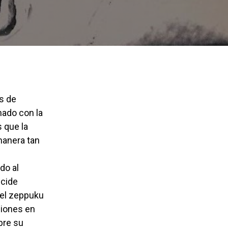
nado con la
s que la
manera tan
do al
ecide
 el zeppuku
siones en
bre su