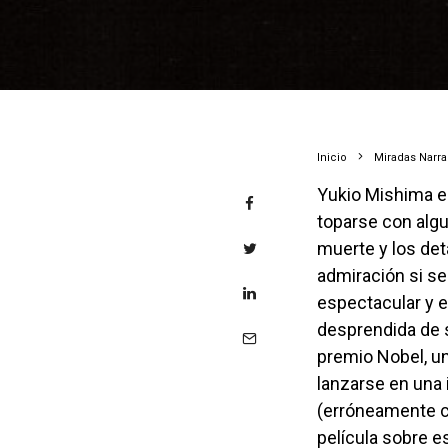
Inicio
Miradas Narr
Yukio Mishima es de esos autores de los que uno oye hablar mucho antes de
toparse con algu
muerte y los det
admiración si se
espectacular y 
desprendida de 
premio Nobel, un
lanzarse en una 
(erróneamente co
película sobre e