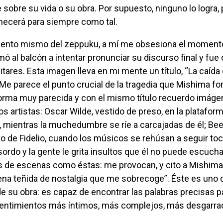
sobre su vida o su obra. Por supuesto, ninguno lo logra,
ecerá para siempre como tal.
 al balcón a intentar pronunciar su discurso final y fue 
litares. Esta imagen lleva en mi mente un título, “La caída d
 Me parece el punto crucial de la tragedia que Mishima fo
forma muy parecida y con el mismo título recuerdo imág
s artistas: Oscar Wilde, vestido de preso, en la plataform
, mientras la muchedumbre se ríe a carcajadas de él; Be
o de Fidelio, cuando los músicos se rehúsan a seguir to
sordo y la gente le grita insultos que él no puede escucha
s de escenas como éstas: me provocan, y cito a Mishima,
na teñida de nostalgia que me sobrecoge”. Éste es uno 
e su obra: es capaz de encontrar las palabras precisas p
sentimientos más íntimos, más complejos, más desgarra