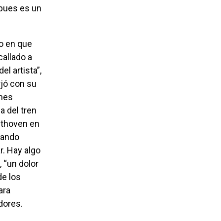
 pues es un
callado a
el artista”,
rjó con su
enes
a del tren
ethoven en
cando
r. Hay algo
 “un dolor
de los
ara
dores.