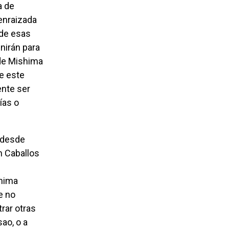
a de
 enraizada
 de esas
nirán para
 de Mishima
e este
ente ser
ías o
n Caballos
n
shima
e no
rar otras
ao, o a