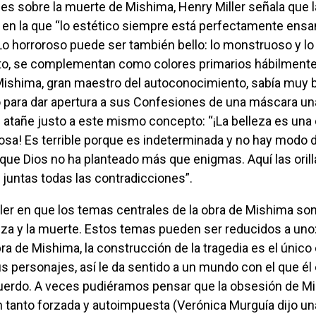
 en la que “lo estético siempre está perfectamente ens
Lo horroroso puede ser también bello: lo monstruoso y lo 
cto, se complementan como colores primarios hábilment
Mishima, gran maestro del autoconocimiento, sabía muy b
ó para dar apertura a sus Confesiones de una máscara una
 atañe justo a este mismo concepto: “¡La belleza es una
tosa! Es terrible porque es indeterminada y no hay modo 
que Dios no ha planteado más que enigmas. Aquí las orill
n juntas todas las contradicciones”.
leza y la muerte. Estos temas pueden ser reducidos a uno:
obra de Mishima, la construcción de la tragedia es el único
us personajes, así le da sentido a un mundo con el que él
erdo. A veces pudiéramos pensar que la obsesión de M
n tanto forzada y autoimpuesta (Verónica Murguía dijo u