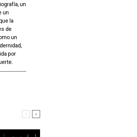
ografía, un
e un
que la
es de
 como un
dernidad,
ida por
uerte.