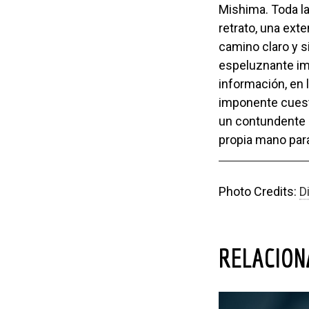
Mishima. Toda la
retrato, una ext
camino claro y s
espeluznante im
información, en 
imponente cuest
un contundente p
propia mano para
Photo Credits:
D
RELACIO