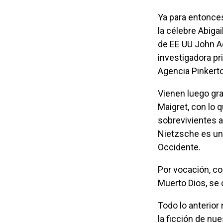
Ya para entonces había mujeres que cumplían con las tareas del personaje, como
la célebre Abiga
de EE UU John A
investigadora pr
Agencia Pinkert
Vienen luego grandes detectives, desde Sherlock Holmes hasta Hercule Poirot y
Maigret, con lo 
sobrevivientes a
Nietzsche es un
Occidente.
Por vocación, condición y profesión, los detectives son buscadores de la verdad.
Muerto Dios, se
Todo lo anterior nos lleva, como el camino de migas de pan, hasta los detectives de
la ficción de nu