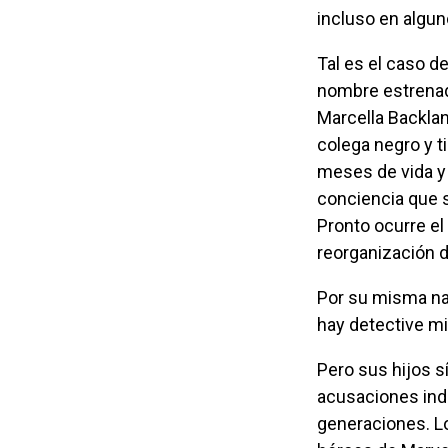
incluso en algu
Tal es el caso d
nombre estrenad
Marcella Backla
colega negro y t
meses de vida y a
conciencia que s
Pronto ocurre el
reorganización 
Por su misma naturaleza, el detective no puede tener menos de 40, por lo que no
hay detective mi
Pero sus hijos sí son milénicos, con lo que las carencias de los detectives son
acusaciones indi
generaciones. Lo