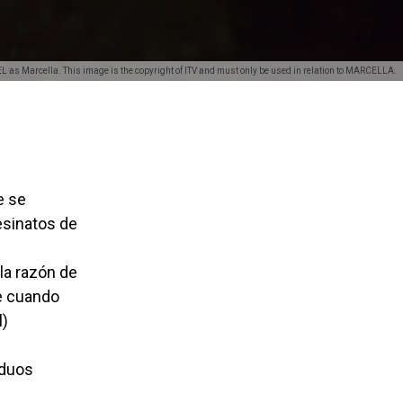
Marcella. This image is the copyright of ITV and must only be used in relation to MARCELLA.
e se
esinatos de
lla razón de
de cuando
l)
iduos