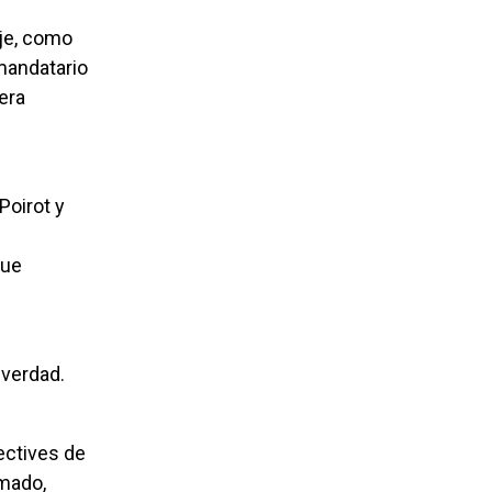
mandatario
era
que
rmado,