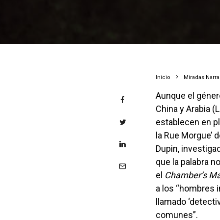
Inicio
Miradas Narr
Aunque el género ya era conocido en la literatura de la antigua
China y Arabia (L
establecen en pl
la Rue Morgue’ d
Dupin, investigad
que la palabra n
el
Chamber’s Ma
a los “hombres 
llamado ‘detectiv
comunes”.