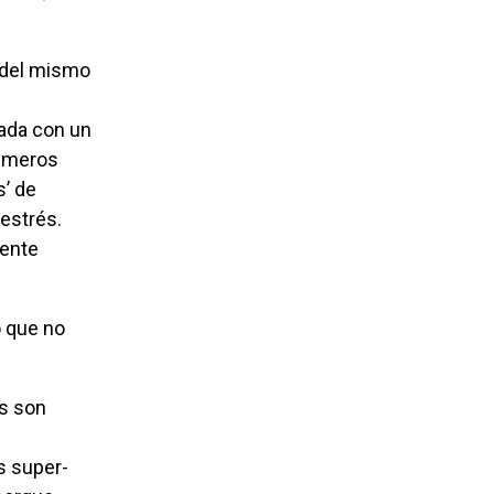
e del mismo
sada con un
rimeros
s’ de
estrés.
uente
s super-