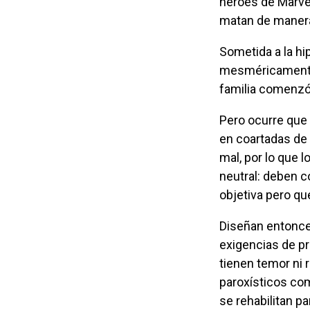
héroes de Marvel
matan de manera
Sometida a la hipnosis recomendada por la nueva mujer de su ex, Marcella regresa
mesméricamente
familia comenzó:
Pero ocurre que los discursos de crítica de la sociedad se han agotado o convertido
en coartadas de 
mal, por lo que 
neutral: deben c
objetiva pero qu
Diseñan entonces una estructura llena de grietas por donde se cuelan las
exigencias de pr
tienen temor ni 
paroxísticos co
se rehabilitan p