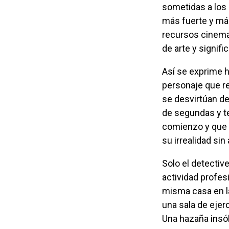
sometidas a los
más fuerte y má
recursos cinema
de arte y signifi
Así se exprime hasta sus últimas gotas el discreto éxito de una historia y un
personaje que re
se desvirtúan de
de segundas y te
comienzo y que 
su irrealidad sin
Solo el detective permanece incólume y pasa de un estado anímico alterado a su
actividad profes
misma casa en l
una sala de eje
Una hazaña insóli