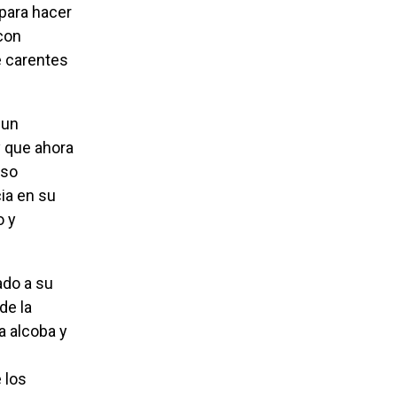
para hacer
con
e carentes
y que ahora
aso
ia en su
o y
de la
a alcoba y
 los