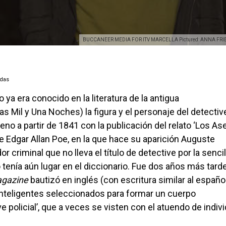
BUCCANEER MEDIA FOR ITV MARCELLA Pictured: ANNA FRIEL as 
adas
as Mil y Una Noches) la figura y el personaje del detectiv
eno a partir de 1841 con la publicación del relato ‘Los As
e Edgar Allan Poe, en la que hace su aparición Auguste
or criminal que no lleva el título de detective por la senci
o tenía aún lugar en el diccionario. Fue dos años más tar
gazine
bautizó en inglés (con escritura similar al españo
inteligentes seleccionados para formar un cuerpo
e policial’, que a veces se visten con el atuendo de indiv