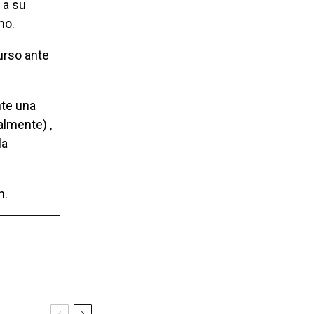
 a su
mo.
almente) ,
la
n.