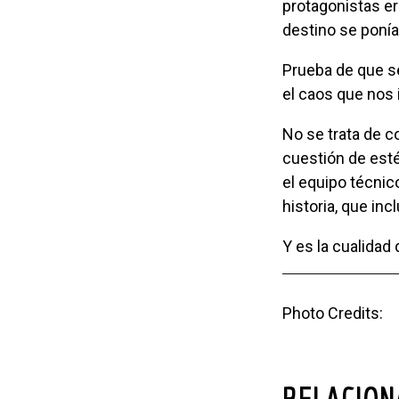
protagonistas era
destino se ponía
Prueba de que seguimos apostando al heroísmo titánico como único recurso ante
el caos que nos 
No se trata de consideraciones morales ni éticas, sino que es simplemente una
cuestión de estét
el equipo técnic
historia, que inc
Y es la cualida
Photo Credits:
RELACIO