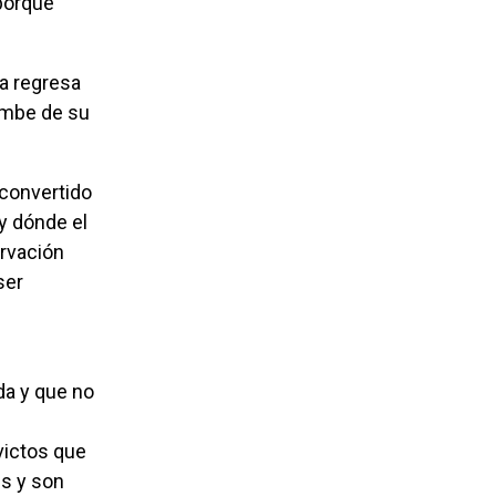
 porque
umbe de su
y dónde el
ervación
ser
da y que no
victos que
es y son