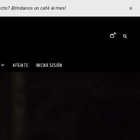
ecto? ¡Bríndanos un café al mes!
0
AFÍLIATE
INICIAR SESIÓN