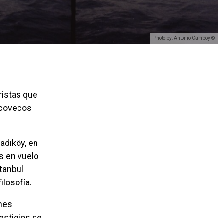
Photo by: Antonio Campoy ©
recovecos
as en vuelo
stanbul
ilosofía.
vestigios de