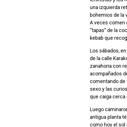
una izquierda re
bohemios de la vi
A veces comen d
“tapas” de la co
kebab que recog
Los sábados, en cambio, desayunan a media mañana en la terraza de Küff, un café
de la calle Karak
zanahoria con re
acompañados de 
comentando de tod
sexo y las curio
que caiga cerca 
Luego caminaro
antigua planta té
como hoy el sol a