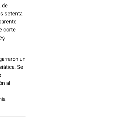
a de
os setenta
aparente
e corte
neş
iática. Se
o
ón al
nía