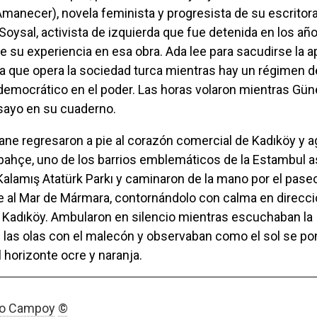
manecer), novela feminista y progresista de su escritor
Soysal, activista de izquierda que fue detenida en los añ
e su experiencia en esa obra. Ada lee para sacudirse la 
a que opera la sociedad turca mientras hay un régimen d
tidemocrático en el poder. Las horas volaron mientras Gü
ayo en su cuaderno.
ahçe, uno de los barrios emblemáticos de la Estambul as
 Kalamış Atatürk Parkı y caminaron de la mano por el pase
e al Mar de Mármara, contornándolo con calma en direcci
Kadıköy. Ambularon en silencio mientras escuchaban la
 las olas con el malecón y observaban como el sol se po
 horizonte ocre y naranja.
io Campoy
©