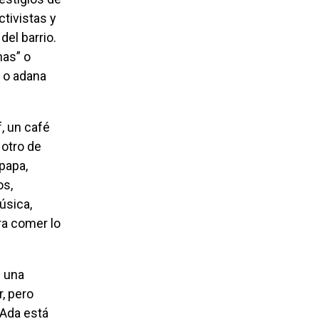
ctivistas y
del barrio.
nas” o
m o adana
 otro de
papa,
os,
úsica,
ra comer lo
n una
r, pero
. Ada está