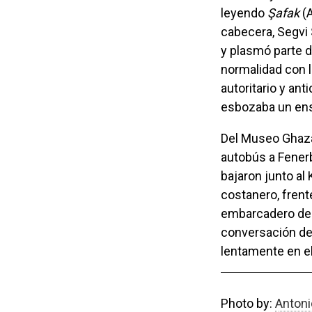
leyendo
Şafak
(A
cabecera, Segvi 
y plasmó parte d
normalidad con l
autoritario y an
esbozaba un ens
Del Museo Ghazane regresaron a pie al corazón comercial de Kadıköy y agarraron un
autobús a Fenerb
bajaron junto al
costanero, frent
embarcadero de 
conversación de
lentamente en el
Photo by:
Anton