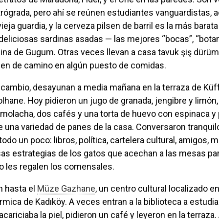
trógrada, pero ahí se reúnen estudiantes vanguardistas, a
eja guardia, y la cerveza pilsen de barril es la más barata 
eliciosas sardinas asadas — las mejores “bocas”, “bota
cina de Gugum. Otras veces llevan a casa tavuk şiş dürü
en de camino en algún puesto de comidas.
olhane. Hoy pidieron un jugo de granada, jengibre y limón,
molacha, dos cafés y una torta de huevo con espinaca y 
una variedad de panes de la casa. Conversaron tranquil
o un poco: libros, política, cartelera cultural, amigos, m
sas estrategias de los gatos que acechan a las mesas pa
o les regalen los comensales.
n hasta el
Müze Gazhane
, un centro cultural localizado e
rmica de Kadıköy. A veces entran a la biblioteca a estudia
cariciaba la piel, pidieron un café y leyeron en la terraza