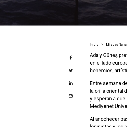
Inicio
Miradas Narr
Ada y Güneş prefieren vivir en el lado asiático de Estambul. Hay menos turistas que
en el lado europ
bohemios, artíst
Entre semana desayunan en su apartamento cerca del embarcadero de Kadıköy, en
la orilla orienta
y esperan a que 
Mediyenet Üniver
Al anochecer pasan por Gugum, taberna izquierdista, donde abundan afiches
leninistas y los 