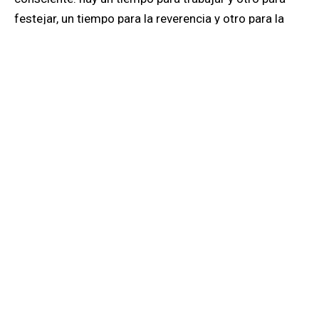
festejar, un tiempo para la reverencia y otro para la
gratitud.
Esta noche es tiempo de festejo y gratitud por la
renovada capacidad de asombro.
Photo by:
Scott Dexter
©
RELACIONADO