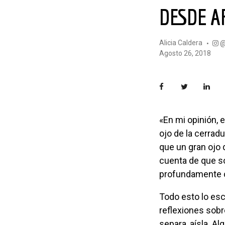
DESDE 
Alicia Caldera
agosto 26, 2018
«En mi opinión, existen diferentes maneras de representar el espacio. Una de ellas es el
ojo de la cerradu
que un gran ojo
cuenta de que so
profundamente c
Todo esto lo escribió David Hockney en «Así lo veo yo». Lo que quisiera añadir a estas
reflexiones sobre
separa, aísla. 