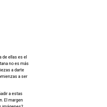
ntana no es más
iezas a darte
comienzas a ser
́n. El margen
as imágenes?