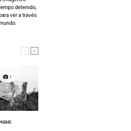
 tiempo detenido,
ara ver a través
l mundo.
5
RMURARE