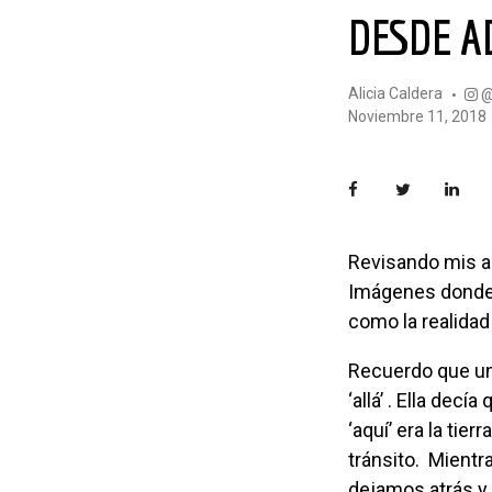
DESDE 
Alicia Caldera
noviembre 11, 2018
Revisando mis archivos fotográficos me tropiezo con muchas imágenes de ventanas.
Imágenes donde e
como la realidad
Recuerdo que una artista hizo alguna vez un paralelismo entre la ventana y el ‘aquí’ y el
‘allá’ . Ella decí
‘aquí’ era la ti
tránsito.
Mientra
dejamos atrás y