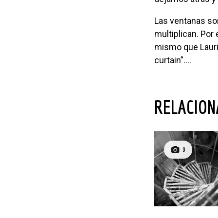
Las ventanas son espacios abiertos a la contemplación donde las posibilidades se
multiplican. Por
mismo que Lauri
curtain”….
RELACIO
9