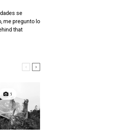
o, me pregunto lo
hind that
5