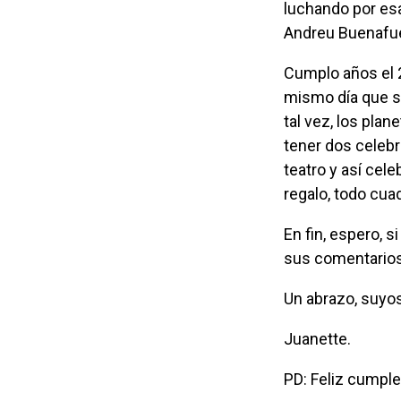
luchando por esa
Andreu Buenafuen
Cumplo años el 28 de junio, un día antes del Día del Periodista en Venezuela y el
mismo día que se
tal vez, los plan
tener dos celebr
teatro
y así celeb
regalo, todo cuad
En fin, espero, si estoy aquí el año que viene, seguir contando con su atención, con
sus comentarios,
Un abrazo, suyo
Juanette.
PD: Feliz cumpl