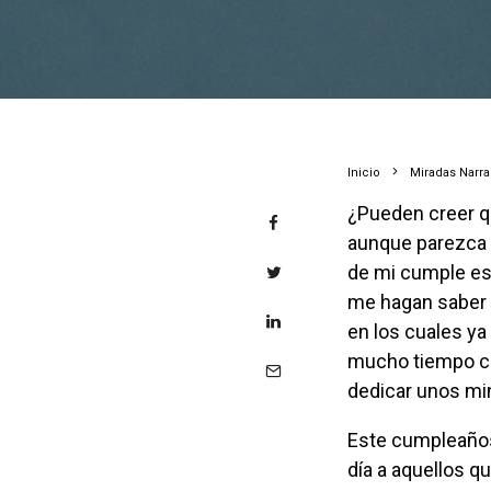
Inicio
Miradas Narr
¿Pueden creer que hay personas a quienes no les gusta cumplir años? Pues sí,
aunque parezca i
de mi cumple es
me hagan saber c
en los cuales ya
mucho tiempo con
dedicar unos min
Este cump
leaño
día a aquellos q