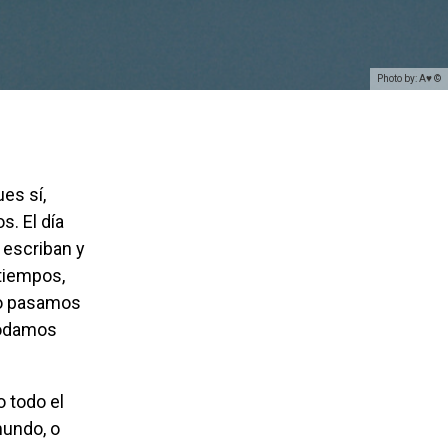
Photo by: A♥ ©
os.
El día
 escriban y
tiempos,
 no pasamos
podamos
o todo el
mundo, o