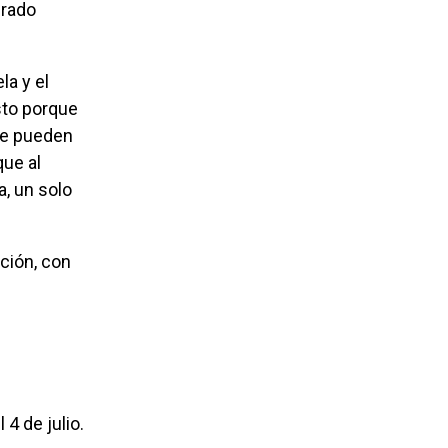
irado
sto porque
se pueden
que al
a, un solo
4 de julio.