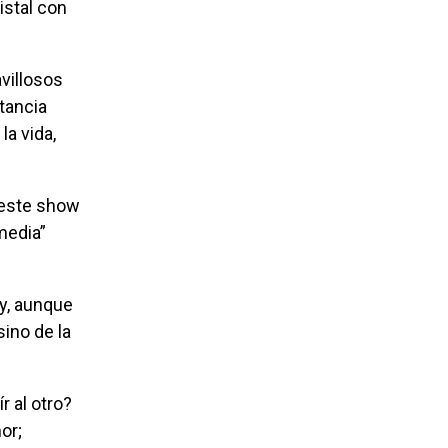
istal con
villosos
tancia
a vida,
media”
ino de la
or;