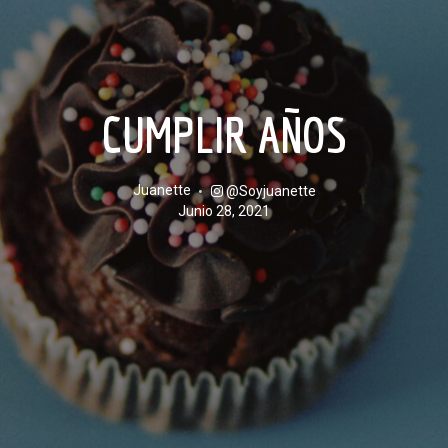
CUMPLIR AÑOS
Juanette
@soyjuanette
junio 28, 2021