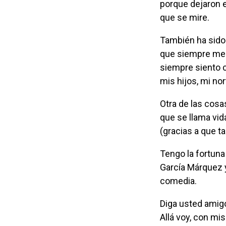
porque dejaron e
que se mire.
También
ha sido
que siempre me 
siempre siento c
mis hijos, mi nor
Otra de las cosas que debo agradecer a Dios son estos años “Al Aire”, en este show
que se llama vid
(gracias a que 
Tengo la fortuna de tener una de las profesiones más bonitas del mundo y, aunque
García Márquez y
comedia.
Diga usted amigo lector, ¿acaso hay algo más bonito y loable que hacer reír al otro?
Allá voy, con mi