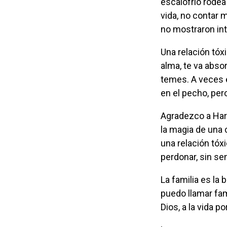
escalofrío rodea
vida, no contar 
no mostraron int
Una relación tóxica es un veneno que te va carcomiendo día tras día hasta llegar a tu
alma, te va abso
temes. A veces e
en el pecho, pero
Agradezco a Harry Styles, por escribir y cantar esta canción y a su equipo por lograr
la magia de una 
una relación tóx
perdonar, sin sen
La familia es la base de todo ser humano, pero son pocas las personas a las que
puedo llamar fam
Dios, a la vida por