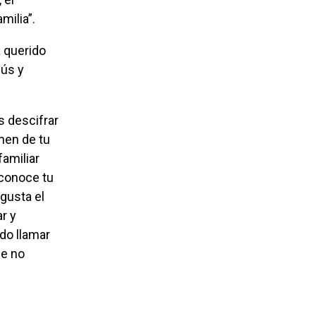
milia”.
bús y
nen de tu
amiliar
 conoce tu
 gusta el
r y
do llamar
ue no