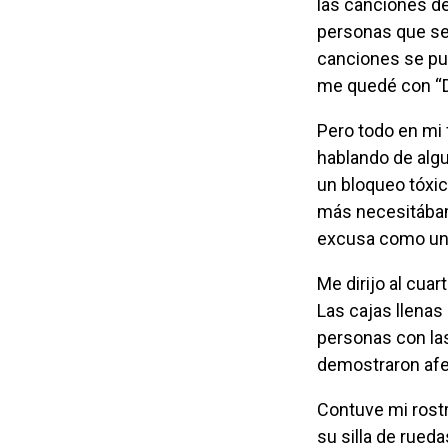
las canciones d
personas que se 
canciones se pub
me quedé con “Da
Pero todo en mi fluyó cuando tuve una conversación con mi mamá el 24 de mayo
hablando de algu
un bloqueo tóxic
más necesitábam
excusa como una
Me dirijo al cuarto donde se guardan las cajas de navidad, herramientas y álbumes.
Las cajas llenas
personas con las
demostraron afec
Contuve mi rostro de tristeza cuando vi a mi madre dándole de cenar a mi abuela en
su silla de rueda