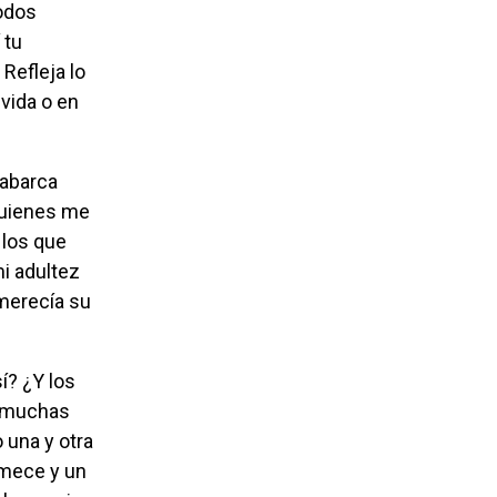
Todos
 tu
Refleja lo
vida o en
 quienes me
 los que
mi adultez
merecía su
o muchas
 una y otra
emece y un