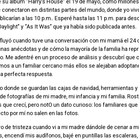
e su álbum “Harry’s House” el 19 de mayo, cómo millones
conectaron en distintas partes del mundo, donde yo vivo
licarían a las 10 p.m.. Esperé hasta las 11 p.m. para des
ylight” y “As It Was” que ya había sido publicada antes.
nas anécdotas y de cómo la mayoría de la familia ha re
o. Me adentré en un proceso de análisis y descubrí que
os a un familiar cercano más ellos se alejaban adoptan
 perfecta respuesta.
 de fotografías de mi madre, mi infancia y mi familia. Ros
 que crecí, pero notO un dato curioso: los familiares que
to por mí no salen en las fotos.
s, encendí mis audífonos, bajé en puntillas las escaleras, 