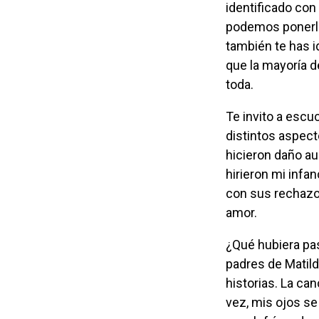
identificado con 
podemos ponerle
también te has i
que la mayoría d
toda.
Te invito a escucharla, analizar y soltar. Perdón, es una palabra fuerte que abarca
distintos aspect
hicieron daño au
hirieron mi infa
con sus rechazo
amor.
¿Qué hubiera pasado si los familiares de Harry Potter no hubiesen sido así? ¿Y los
padres de Matil
historias. La ca
vez, mis ojos se