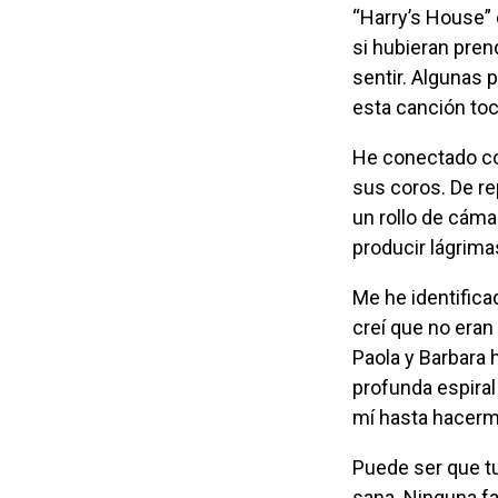
“Harry’s House” 
si hubieran pren
sentir. Algunas 
esta canción toc
He conectado con todos los elementos de la canción; su melodía, su letra, su verso,
sus coros. De re
un rollo de cám
producir lágrima
Me he identificado con la historia de la canción “Matilda”, porque pensé en cuando
creí que no eran
Paola y Barbara
profunda espiral 
mí hasta hacerm
Puede ser que tu familia no haya sido tan tóxica como la mía y que su relación sea
sana. Ninguna fa