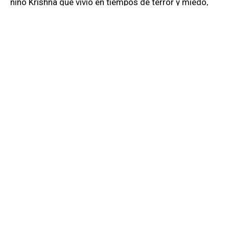
niño Krishna que vivió en tiempos de terror y miedo,
pero con el amor, saber y ternura del Logos que nace
de él y llena el mundo, saldremos victoriosos, una vez
más.
Photo by:
Jason Thibault
©
RELACIONADO