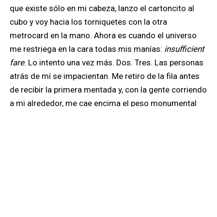
que existe sólo en mi cabeza, lanzo el cartoncito al
cubo y voy hacia los torniquetes con la otra
metrocard en la mano. Ahora es cuando el universo
me restriega en la cara todas mis manías:
insufficient
fare
. Lo intento una vez más. Dos. Tres. Las personas
atrás de mí se impacientan. Me retiro de la fila antes
de recibir la primera mentada y, con la gente corriendo
a mi alrededor, me cae encima el peso monumental
de mi estupidez: tiré más de cien dólares a la basura.
Sintiéndome ridícula, me acerco al contenedor y
diviso, al fondo, mi metrocard. Intento meter la mano,
muy consciente de que, con mi tamaño, no habrá
manera de alcanzarla. Pruebo a mover el bote para
inclinarlo y es también inútil. Contemplo mis
posibilidades: perder el dinero o tratar, a toda costa,
de recuperar la tarjeta. Decido pedir ayuda a la