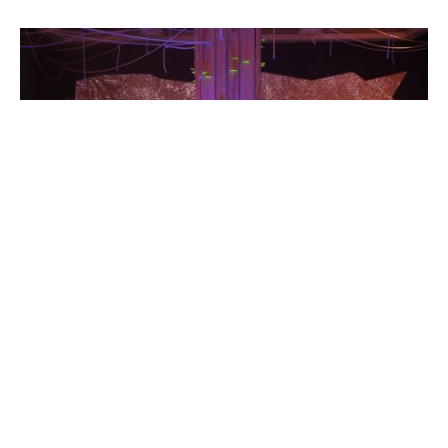
“SIMBIOSIS – LA CONEXIÓN A TRAVÉS DE LOS HONGOS”: UNA EXPOSICIÓN INÉDITA