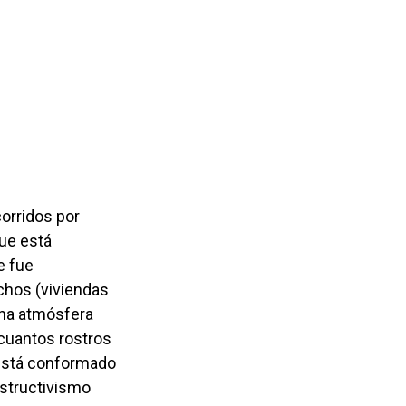
que está
e fue
nchos (viviendas
una atmósfera
 cuantos rostros
 está conformado
nstructivismo