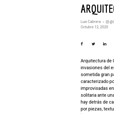
ARQUIT
Luis Cabrera
octubre 12, 2020
Arquitectura de Crisis, es un ensayo fotográfico producto de distintos recorridos por
invasiones del e
sometida gran pa
caracterizado po
improvisadas en 
solitaria ante un
hay detrás de ca
por piezas, text