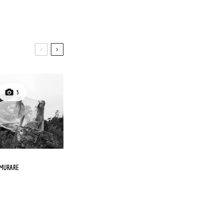
5
RMURARE