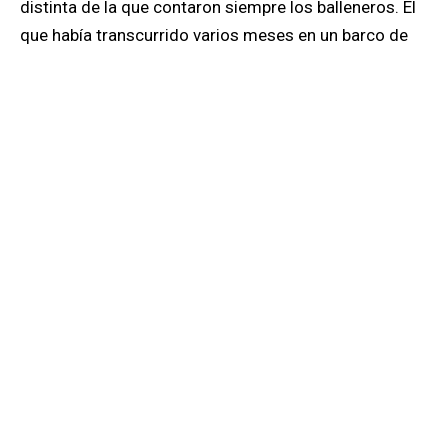
distinta de la que contaron siempre los balleneros
. Él
que había transcurrido varios meses en un barco de
Green Peace que trataba de evitar la matanza de
ballenas
por parte de los japoneses había aprendido el
lenguaje de esos animales, nobles y austeros.
Volcó
esa experiencia también en la novela
El mundo
después del mundo
.
Cada libro de Sepúlveda, desde los cuentos hasta sus
novelas noir, contienen un mensaje. Creía
profundamente en lo que escribía y solía repetirlo
cada vez que podía.
En una Feria de Libros en Italia dijo: “… la última
revolución que hay que hacer es la del imaginario
colectivo. Imaginar cómo debería ser la sociedad que
queremos para nosotros y para las futuras