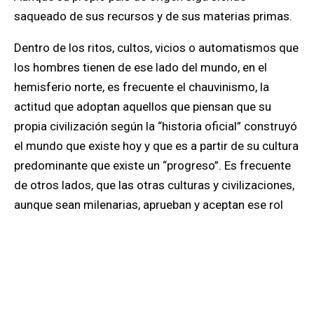
saqueado de sus recursos y de sus materias primas.
Dentro de los ritos, cultos, vicios o automatismos que
los hombres tienen de ese lado del mundo, en el
hemisferio norte, es frecuente el chauvinismo, la
actitud que adoptan aquellos que piensan que su
propia civilización según la “historia oficial” construyó
el mundo que existe hoy y que es a partir de su cultura
predominante que existe un “progreso”. Es frecuente
de otros lados, que las otras culturas y civilizaciones,
aunque sean milenarias, aprueban y aceptan ese rol
opuesto.
El más fuerte se impone y los otros, la multitud,
asiente. Esa aquiescencia anula el saber ancestral y
no permite a los dominados creer, concebir que su