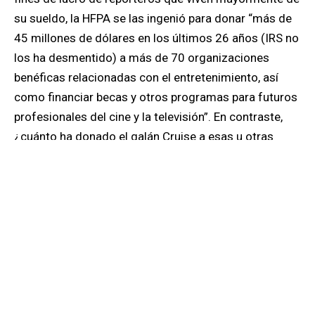
su sueldo, la HFPA se las ingenió para donar “más de
45 millones de dólares en los últimos 26 años (IRS no
los ha desmentido) a más de 70 organizaciones
benéficas relacionadas con el entretenimiento, así
como financiar becas y otros programas para futuros
profesionales del cine y la televisión”. En contraste,
¿cuánto ha donado el galán Cruise a esas u otras
causas, en proporción a su ingreso estratosférico?
La HFPA anunció cambios hacia la “diversidad” en
febrero, pero ahora la cadena
NBC
ha decidido no
esperar y canceló la transmisión de sus premios
Globos de Oro por el temor de ellos y sus anunciantes
a ser también vetados y acusados de discriminación.
Esa es la nueva estrategia en la búsqueda de la
pluralidad y la “tolerancia”: destruir sin derecho a