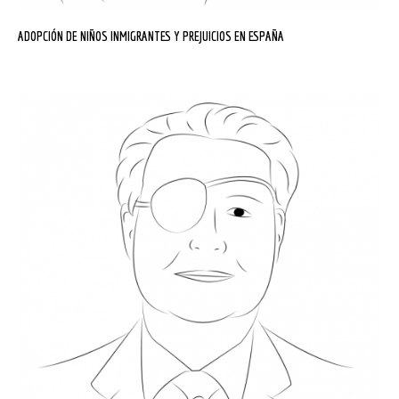
ADOPCIÓN DE NIÑOS INMIGRANTES Y PREJUICIOS EN ESPAÑA